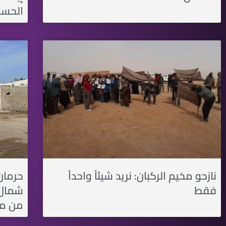
الحس
نازحو مخيم الركبان: نريد شيئاً واحداً
فقط
شمال 
من مس