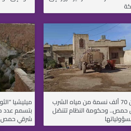
كة
حرمان 70 ألف نسمة من مياه الشرب
ميليشيا “الثو
حمص.. وحكومة النظام تتنصّل
بتسمم عدد م
ؤولياتها
شرقي حمص