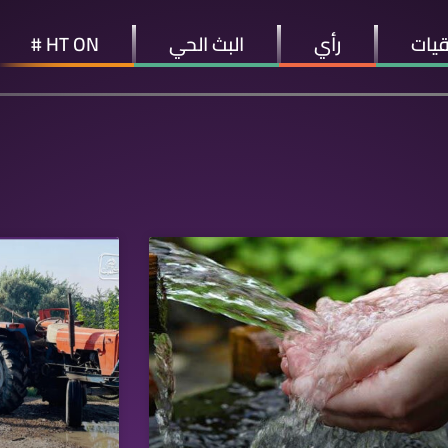
قيات
رأي
البث الحي
HT ON #