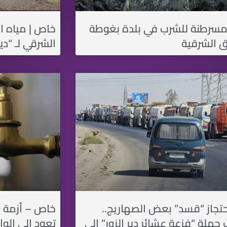
مسرطنة للشرب في بلدة بغوطة
خاص | مياه ا
الشرقية
الشرقي لـ “دير
حتجاز “قسد” بعض الصهاريج..
خاص – أزمة م
حملة “فزعة عشائر دير الزور” إلى
تعود إلى الوا