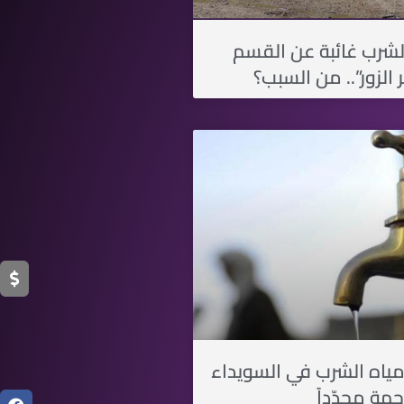
لشرب غائبة عن القسم
 الزور”.. من السبب؟
ياه الشرب في السويداء
جهة مجدّداً