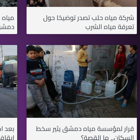
شركة مياه حلب تصدر توضيحًا حول
مياه 
تعرفة مياه الشرب
دمشق 
قرار لمؤسسة مياه دمشق يثير سخط
بعد ا
السكان.. ما القصة؟
إيقاف 