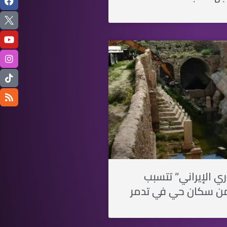
ري الإيراني” تتسبب
ن سكان حي في تدمر