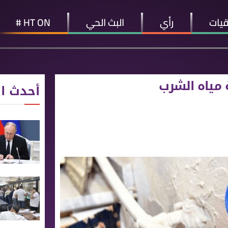
قيات
رأي
البث الحي
HT ON #
 مياه الشرب
أحدث ال