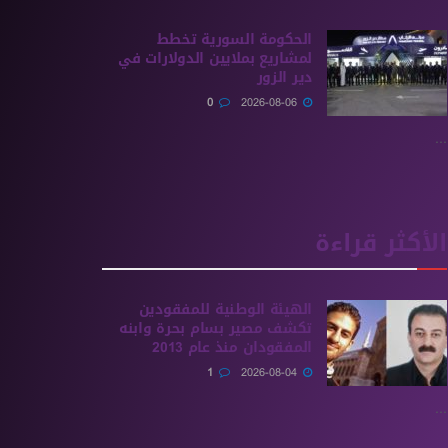
الحكومة السورية تخطط
لمشاريع بملايين الدولارات في
دير الزور
0
2026-08-06
...
الأكثر قراءة
الهيئة الوطنية للمفقودين
تكشف مصير بسام بحرة وابنه
المفقودان منذ عام 2013
1
2026-08-04
...