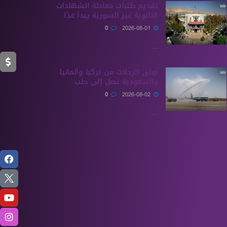
تقديم طلبات معادلة الشهادات
الثانوية ‏غير السورية يبدأ غدًا
0
2026-08-01
...
أولى الرحلات من ‏تركيا وألمانيا
والسعودية تصل إلى حلب
0
2026-08-02
...