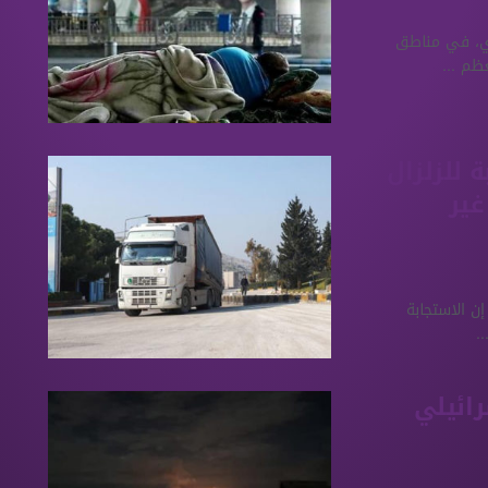
اري، في مناطق
ظم ...
ة للزلزال
ير
إن الاستجابة
.
رائيلي