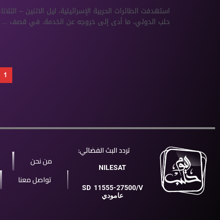
استهدفت الطائرات الحربية الإسرائيلية، ليل الاثنين – الثلاثا
حلب الدولي، ما أدى إلى خروجه عن الخدمة، في قصف ...
1
تردد البث الفضائي:
من نحن
NILESAT
تواصل معنا
SD
11555-27500/V
عامودي