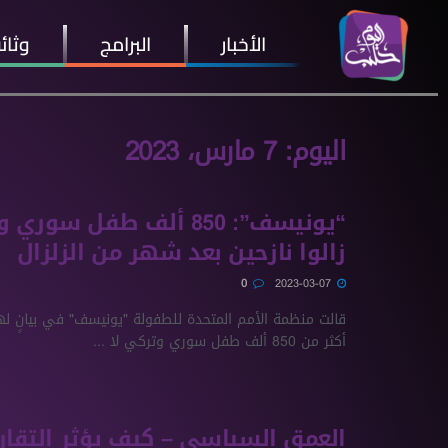
الأخبار
البرامج
وثائ
اليوم:
7 مارس، 2023
“يونيسف”: 850 ألف طفل سور
زالوا نازحين بعد شهر من الزلزال
0
2023-03-07
قالت منظمة الأمم المتحدة للطفولة "يونيسف" في بيانٍ لها
أكثر من 850 ألف طفل سوري وتركي لا ...
العمق السياسي – كيف يؤثر التقار