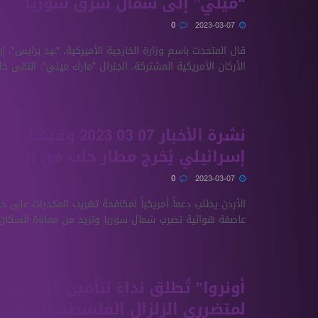
“ميلي” إلى شمال شرق سوريا
0
2023-03-07
قال المتحدث باسم وزارة الخارجية الأميركية، "نيد برايس"، 
الأركان الأمريكية المشتركة، الجنرال "مارك ميلي"، التقى خلال
نشرة الأخبار 07 03 2023 وفي
إسرائيلي يُخرج مطار حلب من الخدم
0
2023-03-07
الأردن يطلب دعماً أمريكياً لمكافحة تهريب المخدرات على 
عاصفة هوائية تضرب شمال سوريا وتزيد من معاناة السكان .
أونروا” تُطلق نداءً 
لمتضرري الزلزال الفلسطينيين في 