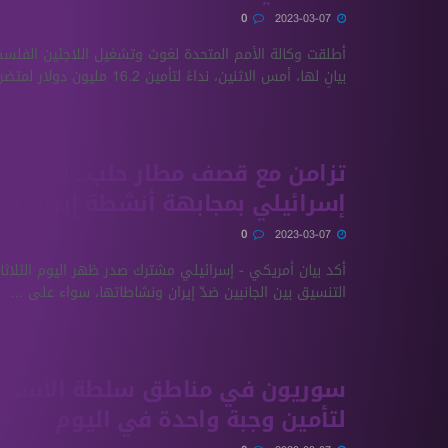
0
2023-03-07
أطلقت وكالة الأمم المتحدة لغوث وتشغيل اللاجئين الفلسط
بيانٍ لها، أمس الاثنين، نداءً لتأمين 16.2 مليون دولار لمتضرري ...
تزامن مع قصف مطار حلب.. تعهّد أ
إسرائيلي بمجابهة أنشطة إيران والأ
0
2023-03-07
أكد بيان أمريكي - إسرائيلي مشترك صدر ظهر اليوم الثلاثا
التنسيق بين الجانبين ضدّ إيران ونشاطاتها، سواء على ...
سوريون في مناطق سلطة اﻷسد: ن
لتأمين وجبة واحدة في اليوم