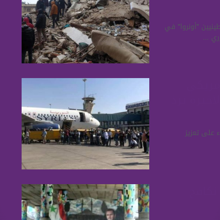
ينيين "أونروا" في
مريكي
خيرة تردّ
ء على تعزيز
كافح