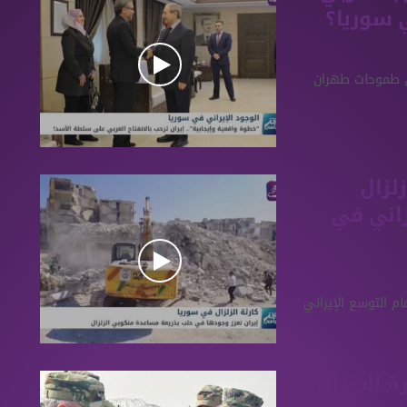
 سوريا؟
ى طموحات طهران
لزال
راني في
م التوسع الإيراني
ة الجنرال