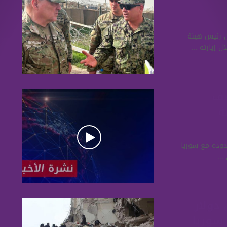
إن رئيس هيئة
 زيارته ...
ها: قصف
ة
حدوده مع سوريا
..
لتأمين 16 مليون دولار
سوريا