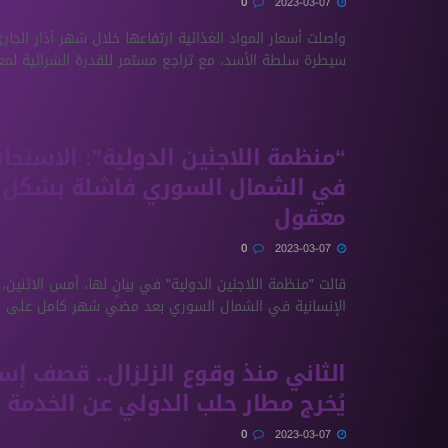
0
2023-03-07
واصلت أسعار المواد الغذائية ارتفاعها خلال شهر آذار الج
سيطرة سلطة اﻷسد، مع تراجع مستمر للقدرة الشرائية لمع
“منظمة اللاجئين الدولية”: الاستجاب
في الشمال السوري فاشلة بشكل غ
معقول
0
2023-03-07
قالت "منظمة اللاجئين الدولية" في بيانٍ لها، أمس الاثنين، 
الإنسانية في الشمال السوري بعد مضي شهر كامل على ..
الثاني منذ وقوع الزلزال.. قصف إس
يُخرج مطار حلب الدولي عن الخدمة
0
2023-03-07