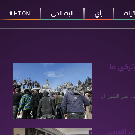
قيات
رأي
البث الحي
HT ON #
ي وتركي ما
، أمس الاثنين، إن
ب العربي