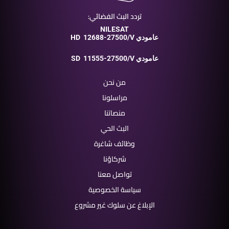
تردد البث الفضائي:
NILESAT
12688-27500/V عامودي
HD
11555-27500/V عامودي
SD
من نحن
مراسلونا
منصاتنا
البث الحي
وظائف شاغرة
شركاؤنا
تواصل معنا
سياسة الخصوصية
الإبلاغ عن سلوك غير مشروع