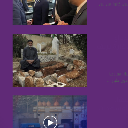
ن، كانوا من بين
دفاع
 غارة بريف
ية، مفادها
ون طيار ...
تصف 07 07 2023 وفيها:
المساعدات