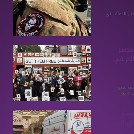
صيل الحملة التي
مصير
ئم في
شف مصير
الوقت ...
ظومة