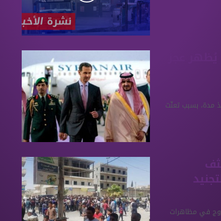
يُظهر عجز
ذ مدة، بسبب تعنّت
ثف
تجنيد
جمعة 7 تموز/يوليو للخروج في مظاهرات