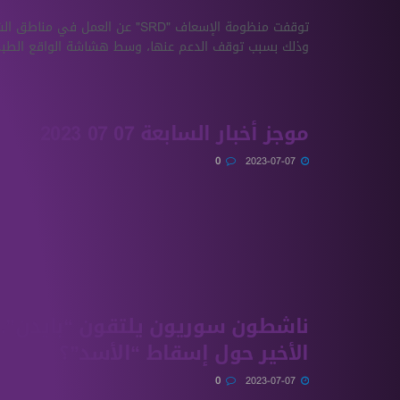
توقفت منظومة الإسعاف "SRD" عن العمل في 
وذلك بسبب توقف الدعم عنها، وسط هشاشة الواقع الطبي
موجز أخبار السابعة 07 07 2023
0
2023-07-07
ناشطون سوريون يلتقون “بايدن”.. م
الأخير حول إسقاط “الأسد”؟
0
2023-07-07