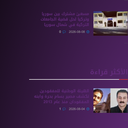
مسعىً مشترك بين سوريا
وتركيا لحل قضية الجامعات
التركية في شمال سوريا
0
2026-08-08
...
الأكثر قراءة
الهيئة الوطنية للمفقودين
تكشف مصير بسام بحرة وابنه
المفقودان منذ عام 2013
1
2026-08-04
...