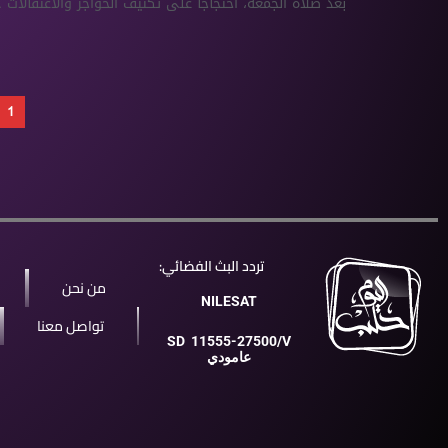
بعد صلاة الجمعة، احتجاجاً على تكثيف الحواجز والاعتقالات ..
1
تردد البث الفضائي:
من نحن
NILESAT
تواصل معنا
SD
11555-27500/V
عامودي