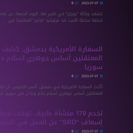
0
2023-07-07
كشفت وكالة "رويترز" في تقريرٍ لها، اليوم الجمعة، عن تفا
شنتها سلطة الأسد ضد ميليشيا "فاغنر" المنتشرة في ...
السفارة الأمريكية بدمشق: كشف 
المعتقلين أساس جوهري لسلام دا
سوريا
0
2023-07-07
أكّدت السفارة الأمريكية في دمشق، أمس الخميس، أن ك
المعتقلين أساس جوهري لسلام دائم وعادل في سوريا، في 
تخدم 170 منشأة طبية.. توقف من
إسعاف “SRD” عن العمل في الشمال السوري
0
2023-07-07