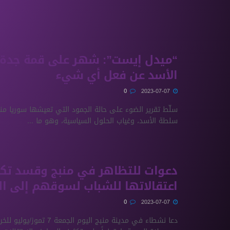
“ميدل إيست”: شهر على قمة جدة 
اﻷسد عن فعل أي شيء
0
2023-07-07
سلّط تقرير الضوء على حالة الجمود التي تعيشها سوريا من
سلطة اﻷسد، وغياب الحلول السياسية، وهو ما ...
دعوات للتظاهر في منبج وقسد تك
اعتقالاتها للشباب لسوقهم إلى ال
0
2023-07-07
دعا نشطاء في مدينة منبج اليوم ال