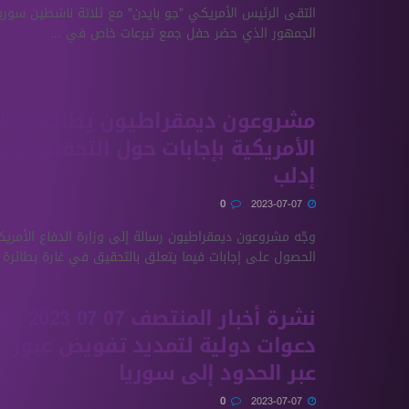
التقى الرئيس الأمريكي "جو بايدن" مع ثلاثة ناشطين سوريي
الجمهور الذي حضر حفل جمع تبرعات خاص في ...
مشروعون ديمقراطيون يطالبون ال
الأمريكية بإجابات حول التحقيق في
إدلب
0
2023-07-07
وجّه مشروعون ديمقراطيون رسالة إلى وزارة الدفاع الأمريك
الحصول على إجابات فيما يتعلق بالتحقيق في غارة بطائرة د
نشرة أخبار المن
دعوات دولية لتمديد تفويض عبور 
عبر الحدود إلى سوريا
0
2023-07-07