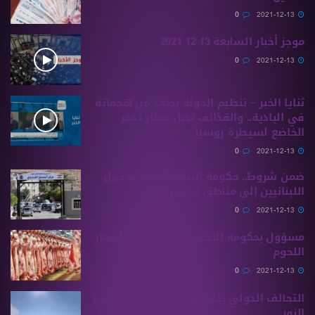
0
2021-12-13
موجز أخبار السابعة 13 12 2021
0
2021-12-13
ثنايا الخبر – تنظيم الدولة يصعد من هجماته
في البادية.. والقذائف تصل مطار تدمر
الخاضع لسيطرة روسيا
0
2021-12-13
ضمن شروط.. حكومة النظام تسمح بدخول
اللبنانيين إلى مناطق سيطرتها
0
2021-12-13
مسؤول بحكومة النظام يتوقع ارتفاع أسعار
اللحوم
0
2021-12-13
التحالف الدولي ينفذ إنزالاً جوياً في ريف دير
الزور