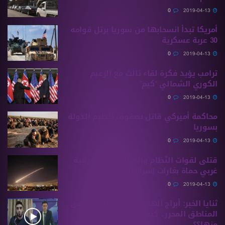
0
2019-04-13
أمريكا تبدأ انسحابها من سوريا برتل قوامه
30 عربة عسكرية
0
2019-04-13
ترامب يؤيد فكرة لقاء ثالث مع الزعيم
الكوري الشمالي “كيم”
0
2019-04-13
محاكمة أميركي قاتل بصفوف تنظيم الدولة
بسوريا
0
2019-04-13
قتلى لقوات النّظام والميليشيات الإيرانية
غربي حماة بغارات إسرائيلية
0
2019-04-13
ثنايا الخبر: أبراج الهاتف التابعة للنظام في
المناطق المحرر.. كيف يمكن الاستفادة
منها؟؟