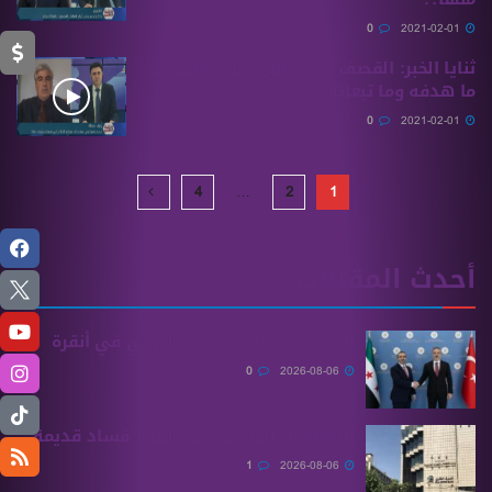
0
2021-02-01
ثنايا الخبر: القصف الإسرائيلي على النظام..
ما هدفه وما تبعاته؟؟
0
2021-02-01
4
…
2
1
أحدث المقالات
الشيباني يلتقي نظيره التركي في أنقرة
0
2026-08-06
الرقابة المالية تكشف ملفات فساد قديمة
1
2026-08-06