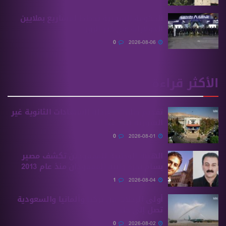
الحكومة السورية تخطط لمشاريع بملايين
الدولارات في دير الزور
0
2026-08-06
الأكثر قراءة
تقديم طلبات معادلة الشهادات الثانوية ‏غير
السورية يبدأ غدًا
0
2026-08-01
الهيئة الوطنية للمفقودين تكشف مصير
بسام بحرة وابنه المفقودان منذ عام 2013
1
2026-08-04
أولى الرحلات من ‏تركيا وألمانيا والسعودية
تصل إلى حلب
0
2026-08-02