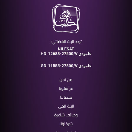
تردد البث الفضائي:
NILESAT
12688-27500/V عامودي
HD
11555-27500/V عامودي
SD
من نحن
مراسلونا
منصاتنا
البث الحي
وظائف شاغرة
شركاؤنا