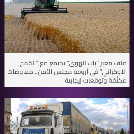
ملف معبر “باب الهوى” يجتمع مع “القمح
اﻷوكراني” في أروقة مجلس اﻷمن.. مفاوضات
مكثّفة وتوقعات إيجابية