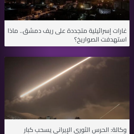
غارات إسرائيلية متجددة على ريف دمشق.. ماذا
استهدفت الصواريخ؟
وكالة: الحرس الثوري الإيراني يسحب كبار