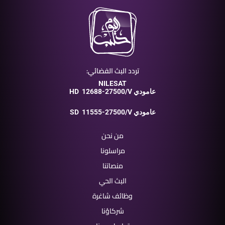
تردد البث الفضائي:
NILESAT
12688-27500/V عامودي
HD
11555-27500/V عامودي
SD
من نحن
مراسلونا
منصاتنا
البث الحي
وظائف شاغرة
شركاؤنا