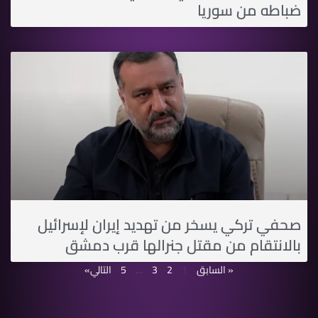
ضباطه من سوريا
صحفي تركي يسخر من تهديد إيران ﻹسرائيل
بالانتقام من مقتل جنرالها قرب دمشق
« السابق
1
2
3
…
5
التالي»