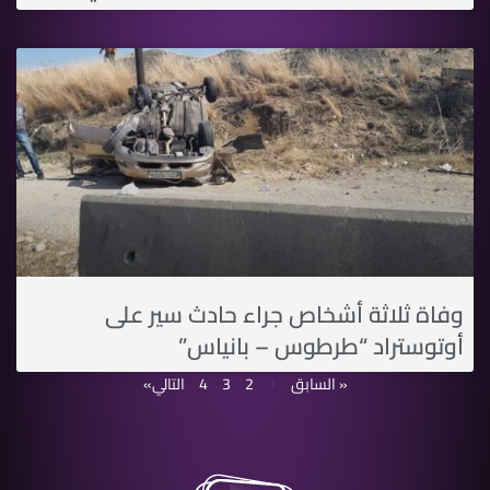
وفاة ثلاثة أشخاص جراء حادث سير على
أوتوستراد “طرطوس – بانياس”
« السابق
1
2
3
4
التالي»