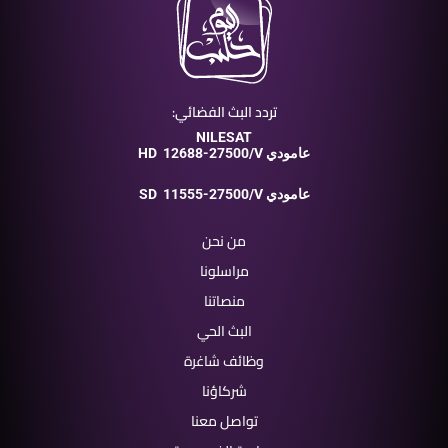
تردد البث الفضائي:
NILESAT
12688-27500/V عامودي
HD
11555-27500/V عامودي
SD
من نحن
مراسلونا
منصاتنا
البث الحي
وظائف شاغرة
شركاؤنا
تواصل معنا