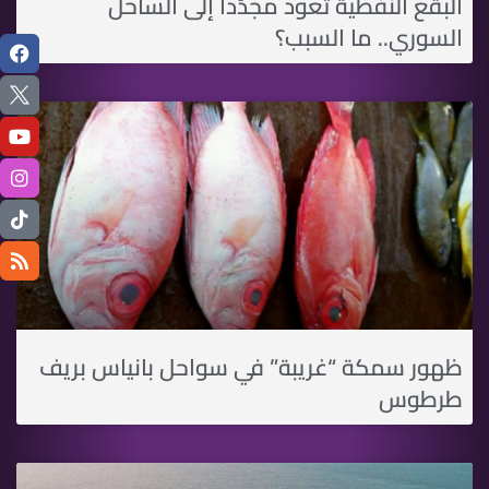
البقع النفطية تعود مجدّداً إلى الساحل
السوري.. ما السبب؟
ظهور سمكة “غريبة” في سواحل بانياس بريف
طرطوس