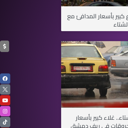
 كبير بأسعار المدافئ مع
شتاء
ء.. غلاء كبير بأسعار
حروقات في ريف دمشق