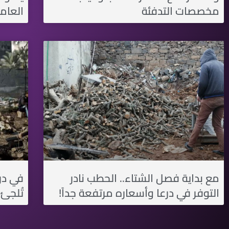
مخصصات التدفئة
العام
مع بداية فصل الشتاء.. الحطب نادر
في درع
التوفر في درعا وأسعاره مرتفعة جداً!
تُلجئ