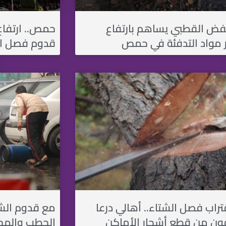
فض القطبي يساهم بارتفاع
حمص.. ارتفاع
 مواد التدفئة في حمص
قدوم فصل ال
تراب فصل الشتاء.. أهالي درعا
مع قدوم الشتا
ون من قطع أشجار الأماكن
الحطب والم