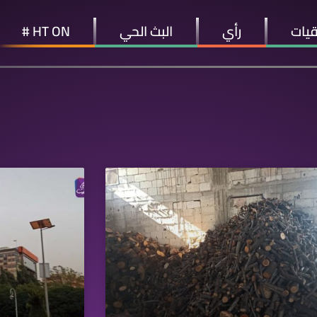
قيات
رأي
البث الحي
HT ON #