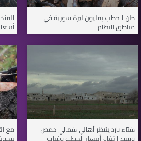
طن الحطب بمليون ليرة سورية في
المنخ
مناطق النظام
أسعار
شتاء بارد ينتظر أهالي شمالي حمص
مع اق
وسط ارتفاع أسعار الحطب وغياب
يتخوف