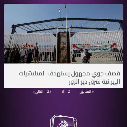
قصف جوي مجهول يستهدف الميليشيات
الإيرانية شرق دير الزور
« السابق
1
2
3
…
27
التالي»