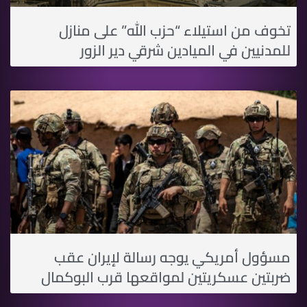
تخوف من استيلاء “حزب الله” على منازل
للمدنيين في الميادين شرقي دير الزور
مسؤول أمريكي يوجه رسالة ﻹيران عقب
ضربتين عسكريتين لمواقعها قرب البوكمال