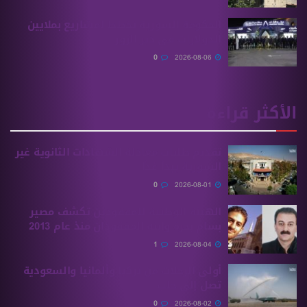
الحكومة السورية تخطط لمشاريع بملايين
الدولارات في دير الزور
0
2026-08-06
الأكثر قراءة
تقديم طلبات معادلة الشهادات الثانوية ‏غير
السورية يبدأ غدًا
0
2026-08-01
الهيئة الوطنية للمفقودين تكشف مصير
بسام بحرة وابنه المفقودان منذ عام 2013
1
2026-08-04
أولى الرحلات من ‏تركيا وألمانيا والسعودية
تصل إلى حلب
0
2026-08-02