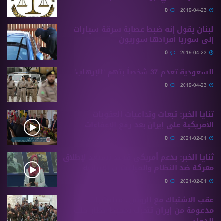
0
2019-04-23
لبنان يقول إنه ضبط عصابة سرقة سيارات
إلى سوريا أفرادها سوريون
0
2019-04-23
السعودية تعدم 37 شخصاً بتهم “الإرهاب”
0
2019-04-23
ثنايا الخبر: تبعات وتداعيات العقوبات
الأمريكية على إيران بعد رفع الإعفاءات
0
2021-02-01
ثنايا الخبر: بدعم أمريكي قسد تستعد لإطلاق
معركة ضد النظام والميليشات الإيرانية
0
2021-02-01
عقب الاشتباك مع الروس.. ميليشيات
مدعومة من إيران تتحرك بمحيط مطار حلب
الدولي