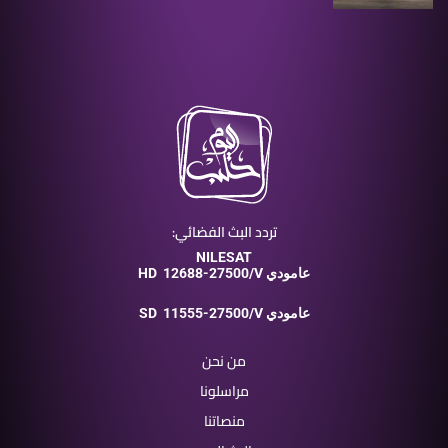
تردد البث الفضائي:
NILESAT
12688-27500/V عامودي
HD
11555-27500/V عامودي
SD
من نحن
مراسلونا
منصاتنا