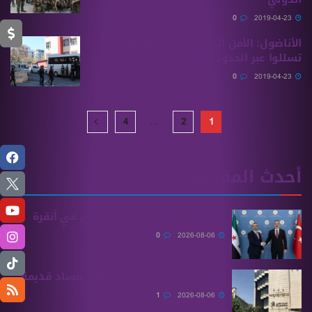
0
2019-04-23
الأناضول: الأمن التركي يضبط 8 أشخاص
تسللوا عبر الحدود السورية
0
2019-04-23
4
…
2
1
أحدث المقالات
الشيباني يلتقي نظيره التركي في أنقرة
0
2026-08-06
الرقابة المالية تكشف ملفات فساد قديمة
1
2026-08-06