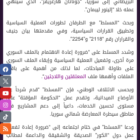
البريطاني إلى سوريا، “جوناثان هارغريفز”، الذي سينهي
عمله خلا “إلينور ليبمان”.
وبحث “المسلط” مع الطرفان تطورات العملية السياسية
وتطبيق القرارات السياسية، وفي مقدمتها بيان جنيف
والقراران رقم “2118” و”2254″.
وشدد المسلط على “ضرورة إعادة الاهتمام بالملف السوري
مرة أخرى، وتفعيل العملية السياسية وإبقاء الملف السوري
على طاولة المباحثات، لما لذلك من أهمية على باقي
الملفات وأهمها ملف
المعتقلين واللاجئين
“.
وبحسب الائتلاف الوطني، فإن “المسلط” “قدم شرحاً عن
الأوضاع الميدانية، وتقدم عمل “الحكومة المؤقتة” على
مستوى تحسين الخدمات، داعياً إلى دعم المشاريع في
مناطق سيطرة المعارضة شمالي سوريا.
ودعا “المسلط” في ختام اجتماعه إلى “ضرورة إعادة تفعيل
عمل دول “الكور” الصديقة والشقيقة والداعمة لمطالب