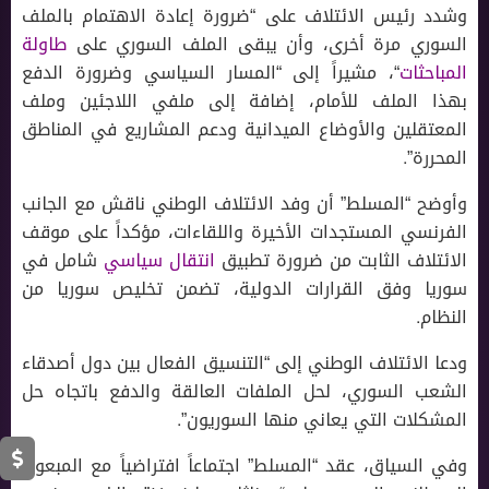
وشدد رئيس الائتلاف على “ضرورة إعادة الاهتمام بالملف
السوري مرة أخرى، وأن يبقى الملف السوري على
طاولة
المباحثات
“، مشيراً إلى “المسار السياسي وضرورة الدفع
بهذا الملف للأمام، إضافة إلى ملفي اللاجئين وملف
المعتقلين والأوضاع الميدانية ودعم المشاريع في المناطق
المحررة”.
وأوضح “المسلط” أن وفد الائتلاف الوطني ناقش مع الجانب
الفرنسي المستجدات الأخيرة واللقاءات، مؤكداً على موقف
الائتلاف الثابت من ضرورة تطبيق
انتقال سياسي
شامل في
سوريا وفق القرارات الدولية، تضمن تخليص سوريا من
النظام.
ودعا الائتلاف الوطني إلى “التنسيق الفعال بين دول أصدقاء
الشعب السوري، لحل الملفات العالقة والدفع باتجاه حل
المشكلات التي يعاني منها السوريون”.
وفي السياق، عقد “المسلط” اجتماعاً افتراضياً مع المبعوث