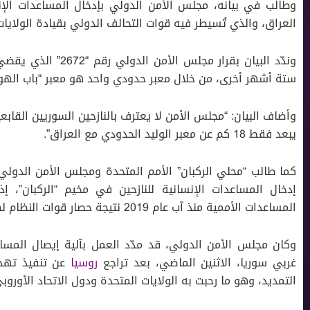
وطالب في بيانه، مجلس الأمن الدولي بإدخال المساعدات الإنسا
العراق، والذي تُسيطر فيه قوات التحالف الدولي بقيادة الولايا
وندّد البيان بقرار مج
ستة أشهر أخرى، من خلال معبر حدودي واحد هو معبر “باب الهوى
وأضاف البيان: “مجلس الأمن لا يعترف بالنازحين السوريين القا
يبعد فقط 18 كم عن معبر الوليد الحدودي مع العراق”.
كما طالب “محلي الركبان” الأمم المتحدة ومجلس الأمن الدولي ب
إدخال المساعدات الإنسانية للنازحين في مخيم “الركبان”، إذ ي
المساعدات الأممية منذ آب عام 2019 نتيجة حصار قوات النظام لهم.
وكان مجلس الأمن الدولي، قد مدّد العمل بآلية إيصال المساع
غربي سوريا، الاثنين الماضي، بعد تراجع
روسيا
عن تنفيذ تهدي
التمديد، وهو ما رحبت به الولايات المتحدة ودول الاتحاد اﻷوروبي