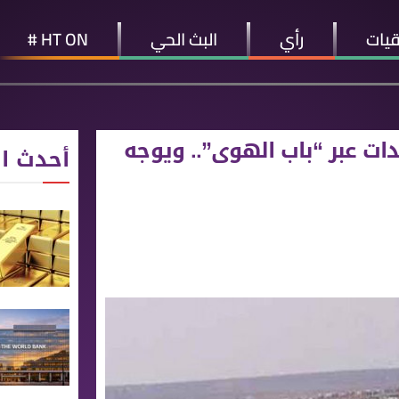
قيات
رأي
البث الحي
HT ON #
ات عبر “باب الهوى”.. ويوجه
أحدث ال