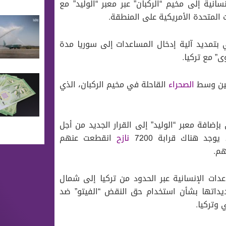
نية إلى مخيم “الركبان” عبر معبر “الوليد” مع
ت المتحدة الأمريكية على المنطقة.
لس الأمن الدولي رقم “2672” الذي يقضي بتمديد آلية إدخال المساعدات إلى سوريا مدة
” مع تركيا.
بعين وسط
الصحراء
القاحلة في مخيم الركبان، الذي
إضافة معبر “الوليد” إلى القرار الجديد من أجل
وجد هناك قرابة 7200
نازح
انقطعت عنهم
دات الإنسانية عبر الحدود من تركيا إلى شمال
داتها بشأن استخدام حق النقض “الفيتو” ضد
 وتركيا.