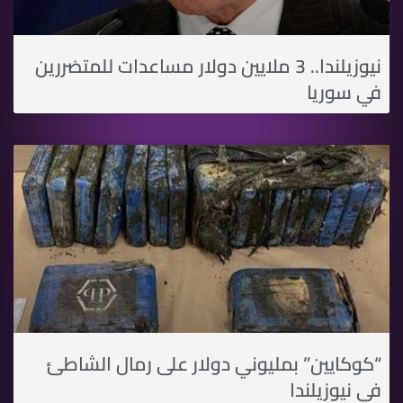
نيوزيلندا.. 3 ملايين دولار مساعدات للمتضررين
في سوريا
“كوكايين” بمليوني دولار على رمال الشاطئ
في نيوزيلندا