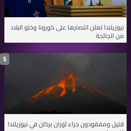
نيوزيلندا تعلن انتصارها على كورونا وخلو البلاد
من الجائحة
قتيل ومفقودون جراء ثوران بركان في نيوزيلندا