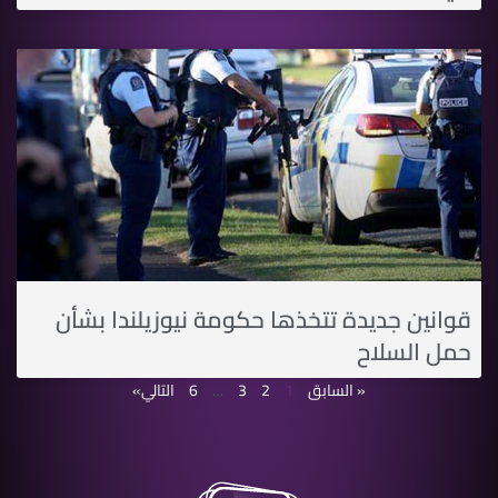
قوانين جديدة تتخذها حكومة نيوزيلندا بشأن
حمل السلاح
« السابق
1
2
3
…
6
التالي»