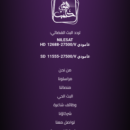
تردد البث الفضائي:
NILESAT
12688-27500/V عامودي
HD
11555-27500/V عامودي
SD
من نحن
مراسلونا
منصاتنا
البث الحي
وظائف شاغرة
شركاؤنا
تواصل معنا