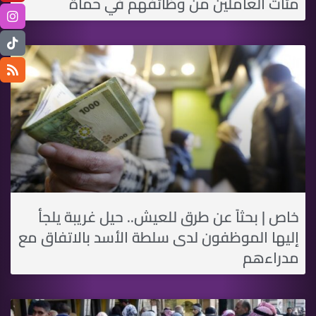
مئات العاملين من وظائفهم في حماة
خاص | بحثاً عن طرق للعيش.. حيل غريبة يلجأ
إليها الموظفون لدى سلطة اﻷسد بالاتفاق مع
مدراءهم