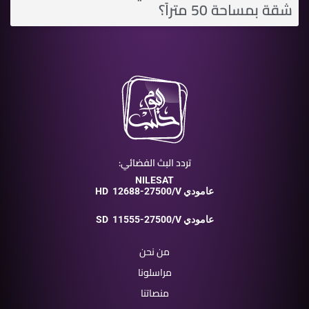
شقة بمساحة 50 متراً؟
تردد البث الفضائي:
NILESAT
12688-27500/V عامودي
HD
11555-27500/V عامودي
SD
من نحن
مراسلونا
منصاتنا