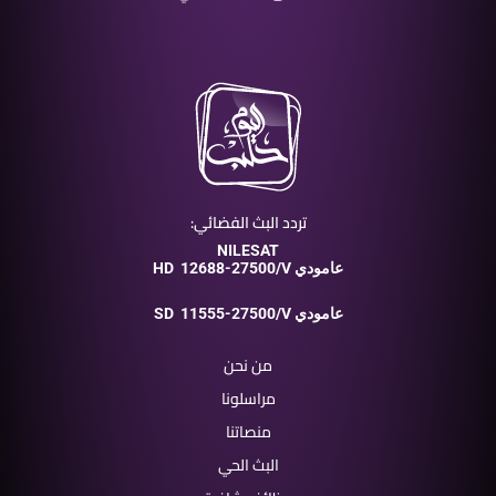
تردد البث الفضائي:
NILESAT
12688-27500/V عامودي
HD
11555-27500/V عامودي
SD
من نحن
مراسلونا
منصاتنا
البث الحي