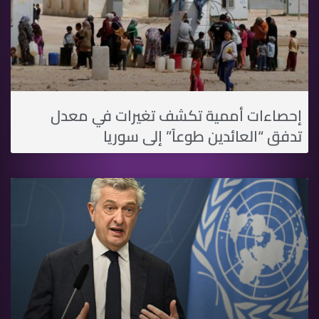
إحصاءات أممية تكشف تغيرات في معدل
تدفق “العائدين طوعاً” إلى سوريا