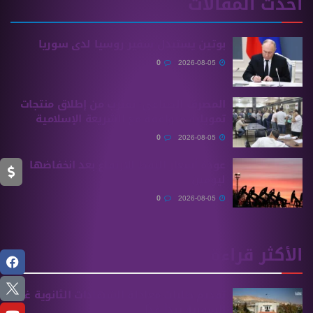
أحدث المقالات
بوتين يستبدل سفير روسيا لدى سوريا
0
2026-08-05
المصرف الصناعي: نقترب من إطلاق منتجات
تمويلية متوافقة مع الشريعة الإسلامية
0
2026-08-05
عودة أسعار النفط للارتفاع بعد انخفاضها
ليومين
0
2026-08-05
الأكثر قراءة
تقديم طلبات معادلة الشهادات الثانوية ‏غير
السورية يبدأ غدًا