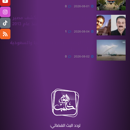
0
2026-08-01
الهيئة الوطنية للمفقودين تكشف مصير
بسام بحرة وابنه المفقودان منذ عام 2013
1
2026-08-04
أولى الرحلات من ‏تركيا وألمانيا والسعودية
تصل إلى حلب
0
2026-08-02
تردد البث الفضائي: