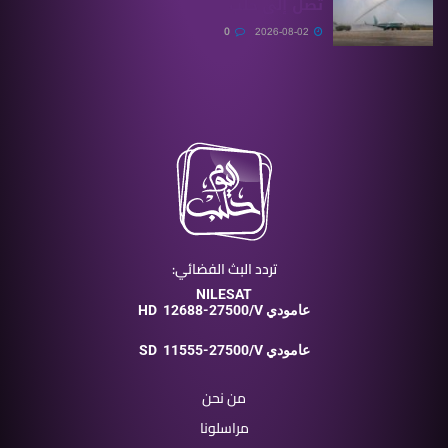
تصل إلى حلب
0
2026-08-02
تردد البث الفضائي:
NILESAT
12688-27500/V عامودي
HD
11555-27500/V عامودي
SD
من نحن
مراسلونا