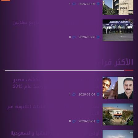
1
2026-08-06
الحكومة السورية تخطط لمشاريع بملايين
الدولارات في دير الزور
0
2026-08-06
الأكثر قراءة
الهيئة الوطنية للمفقودين تكشف مصير
بسام بحرة وابنه المفقودان منذ عام 2013
1
2026-08-04
تقديم طلبات معادلة الشهادات الثانوية ‏غير
السورية يبدأ غدًا
0
2026-08-01
أولى الرحلات من ‏تركيا وألمانيا والسعودية