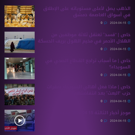
الذهب يصل ﻷعلى مستوياته على اﻹطلاق
في أسواق العاصمة دمشق
0
2024-04-15
خاص | “قسد” تعتقل ثلاثة موظفين من
الهلال الأحمر في مخيم الهول بريف الحسكة
0
2024-04-15
خاص | ما أسباب تراجع القطاع الصحي في
السويداء؟
0
2024-04-15
خاص | ماذا فعل أهالي السويداء بمقرات
حزب “البعث” بعد انتفاضتهم؟
0
2024-04-15
موجز أخبار الثالثة 15 04 2024 وفيه:
0
2024-04-15