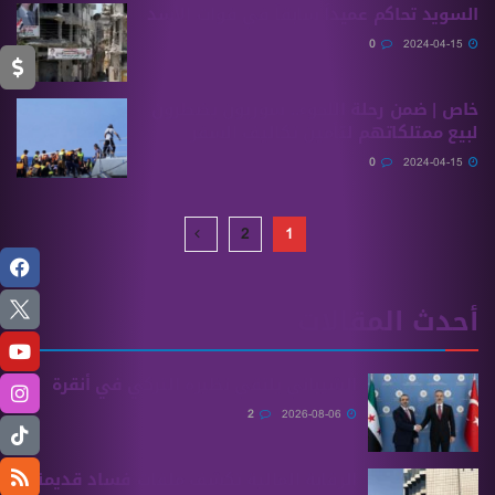
السويد تحاكم عميداً سابقاً في قوات اﻷسد
0
2024-04-15
خاص | ضمن رحلة اللجوء.. سوريون يضطرون
لبيع ممتلكاتهم لتأمين تكاليف السفر
0
2024-04-15
2
1
أحدث المقالات
الشيباني يلتقي نظيره التركي في أنقرة
2
2026-08-06
الرقابة المالية تكشف ملفات فساد قديمة