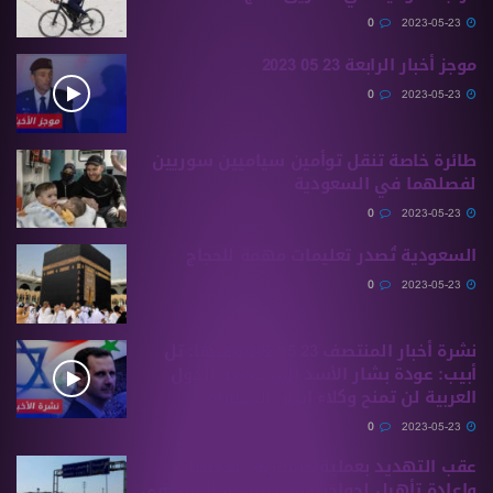
0
2023-05-23
موجز أخبار الرابعة 23 05 2023
0
2023-05-23
طائرة خاصة تنقل توأمين سياميين سوريين
لفصلهما في السعودية
0
2023-05-23
السعودية تُصدر تعليمات مهمة للحجاج
0
2023-05-23
نشرة أخبار المنتصف 23 5 2023 وفيها: تل
أبيب: عودة بشار الأسد إلى جامعة الدول
العربية لن تمنح وكلاء إيران الحصانة
0
2023-05-23
عقب التهديد بعملية عسكرية.. تحصينات
وإعادة تأهيل لحواجز قوات سلطة الأسد في