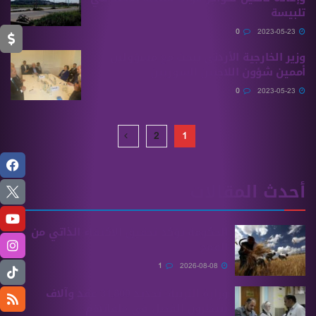
تلبيسة
0
2023-05-23
وزير الخارجية الأردني يبحث مع مسؤولين
أممين شؤون اللاجئين السوريين
0
2023-05-23
2
1
أحدث المقالات
الحكومة تؤكد تحقيق الاكتفاء الذاتي من
القمح
1
2026-08-08
وزارة التربية: تجديد 31,800 عقد وآلاف
ينتظرون الفصل في ملفاتهم