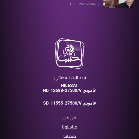
1
2026-08-04
تردد البث الفضائي:
NILESAT
12688-27500/V عامودي
HD
11555-27500/V عامودي
SD
من نحن
مراسلونا
منصاتنا