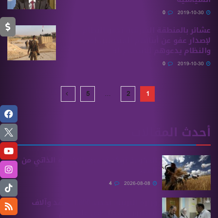
0
2019-10-30
عشائر بالمنطقة الشرقية تدعو النظام
لإصدار عفو عن أبنائهم المنضمين لقسد..
والنظام يدعوهم للانضمام له
0
2019-10-30
5
…
2
1
أحدث المقالات
الحكومة تؤكد تحقيق الاكتفاء الذاتي من
القمح
4
2026-08-08
وزارة التربية: تجديد 31,800 عقد وآلاف
ينتظرون الفصل في ملفاتهم