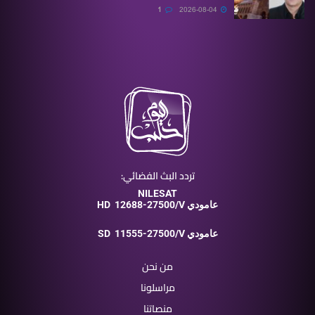
1
2026-08-04
تردد البث الفضائي:
NILESAT
12688-27500/V عامودي
HD
11555-27500/V عامودي
SD
من نحن
مراسلونا
منصاتنا