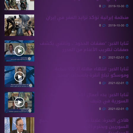
0
2019-10-30
منظمة إيرانية تؤكد تزايد الفقر في إيران
0
2019-10-30
ثنايا الخبر: “صفقات الحدود”.. وثائقي يكشف
صفقات تهريب الأغنام من المحرر
0
2021-02-01
ثنايا الخبر: انتهاء مهلة الـ 150 ساعة..
وموسكو تبلغ أنقرة بانسحاب “قسد”
0
2021-02-01
ثنايا الخبر: بدء أعمال اللجنة الدستورية
السورية في جنيف
0
2021-02-01
هادي البحرة: علينا صنع مستقبل يخص جميع
السوريين ويحترم التنوع والتعددية
السياسية