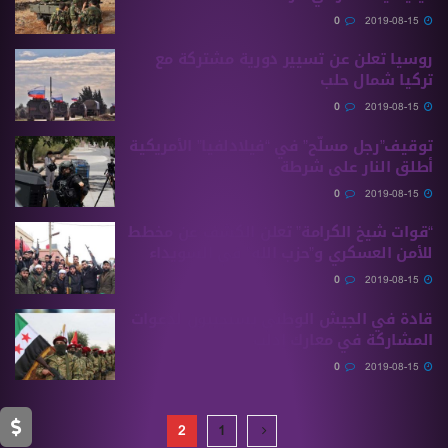
0
2019-08-15
روسيا تعلن عن تسيير دورية مشتركة مع
تركيا شمال حلب
0
2019-08-15
توقيف”رجل مسلّح” في “فيلادلفيا” الأمريكية
أطلق النار على شرطة
0
2019-08-15
“قوات شيخ الكرامة” تعلن الكشف عن مخطط
للأمن العسكري و”حزب الله” في السويداء
0
2019-08-15
قادة في الجيش الوطني يستجيبون لدعوات
المشاركة في معارك إدلب
0
2019-08-15
2
1