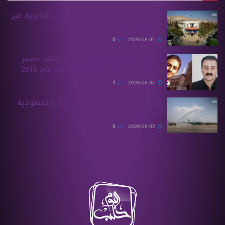
تقديم طلبات معادلة الشهادات الثانوية ‏غير
السورية يبدأ غدًا
0
2026-08-01
الهيئة الوطنية للمفقودين تكشف مصير
بسام بحرة وابنه المفقودان منذ عام 2013
1
2026-08-04
أولى الرحلات من ‏تركيا وألمانيا والسعودية
تصل إلى حلب
0
2026-08-02