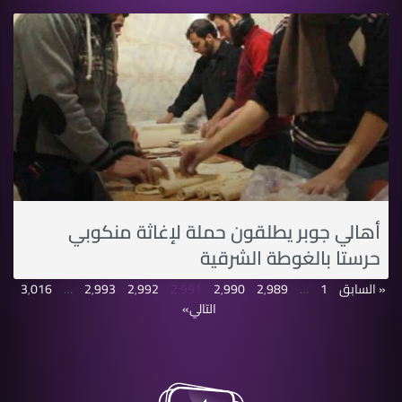
أهالي جوبر يطلقون حملة لإغاثة منكوبي
حرستا بالغوطة الشرقية
« السابق
1
…
2٬989
2٬990
2٬991
2٬992
2٬993
…
3٬016
التالي»