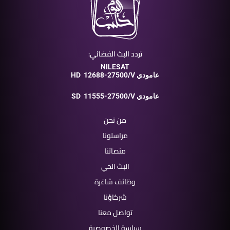
تردد البث الفضائي:
NILESAT
12688-27500/V عامودي
HD
11555-27500/V عامودي
SD
من نحن
مراسلونا
منصاتنا
البث الحي
وظائف شاغرة
شركاؤنا
تواصل معنا
سياسة الخصوصية