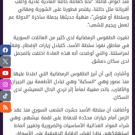
منذ أعوام، قائلةً: “نحنا كعائلة حالتنا المادية عادية وأغلب
أقربائنا مثل حالتنا، يقتصر فطورنا على الشوربة ومقالي
وسلطة أو فتوش”، منهيةً حديثها بجملة ساخرة “الدولة عم
تعمل ريجيم للشعب”.
تغيرت الطقوس الرمضانية لدى كثير من العائلات السورية
في مناطق نفوذ سلطة الأسد، كتبادل زيارات الإفطار، وفقاً
لمراسلتنا، والتي أوضحت أنه هذه العادة اختفت بالمجمل
لدى سكان دمشق.
وأشارت إلى أن أبرز الطقوس الرمضانية التي اعتدنا عليها
منذ عصور وهي “السكبة” وهي تبادل الأطعمة بين الجيران
والأقارب، باتت مغيبة تماماً إثر تردي الحال المعيشي لدى
السكان.
وأضافت أن سلطة الأسد حشرت الشعب السوري منذ عقد من
الزمن أمام خيارات محدّدة للحفاظ على لقمة عيشهم، وهي
شراء المواد الغذائية الأساسيات والضرورية وتغيير أنماط
استهلاكهم، نظرا لغياب الرقابة الحقيقية على الأسواق