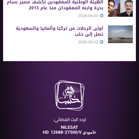
الهيئة الوطنية للمفقودين تكشف مصير بسام
بحرة وابنه المفقودان منذ عام 2013
2026-08-04
أولى الرحلات من ‏تركيا وألمانيا والسعودية
تصل إلى حلب
2026-08-02
تردد البث الفضائي:
NILESAT
12688-27500/V عامودي
HD