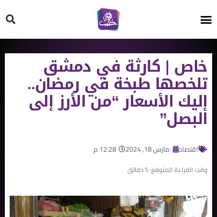
HT ON #
خاص | كارثة في دمشق
تلخصها طبخة في رمضان..
إليك الأسعار “من الأرز إلى
البصل”
اقتصاد
مارس 18, 2024
12:28 م
وقت القراءة المتوقع:
5
دقائق