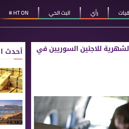
قيات
رأي
البث الحي
HT ON #
الشهرية للاجئين السوريين في
أحدث ال