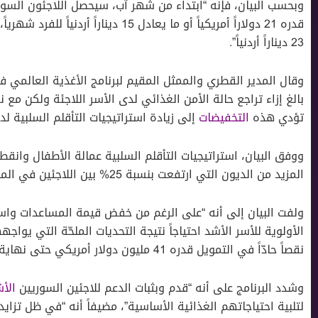
وبحسب البيان، فإنه “ابتداء من شهر آب، سيحصل اللاجئون الس
23 ديناراً أردنياً”.
وقال المدير القطري والممثل المقيم لبرنامج الأغذية العالمي في ا
بالغ إزاء تراجع حالة الأمن الغذائي لدى الأسر اللاجئة ولكن مع 
تؤدي هذه
التخفيضات
إلى زيادة استراتيجيات التأقلم السلبية ل
ووفق البيان، استراتيجيات التأقلم السلبية عمالة الأطفال وانقط
المزيد من الديون التي ارتفعت بنسبة 25% بين اللاجئين في المخيمات مقارنة بالعام الماضي.
الأولوية للأسر الأشد احتياجاً نتيجة التحديات الملحّة التي يواجهه
نقصاً حادّاً في التمويل قدره 41 مليون دولار أمريكي حتى نهاية عام 2023”.
وشدد البرنامج على أنه “قدم وبثبات الدعم للاجئين السوريين
الأش
لتلبية احتياجاتهم الغذائية الأساسية”، مضيفاً أنه “في ظل تزاي