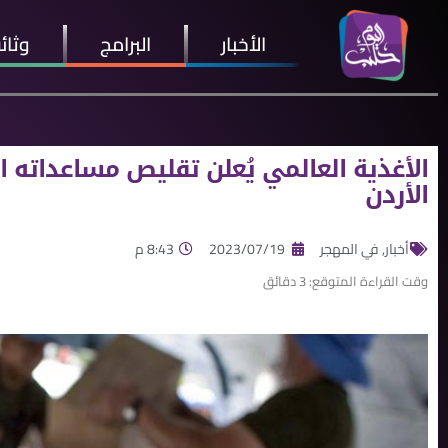
الأخبار
البرامج
وثائ
الأغذية العالمي يُعلن تقليص مساعداته 
الأردن
أخبار
,
في المهجر
2023/07/19
8:43 م
وقت القراءة المتوقع:
3
دقائق