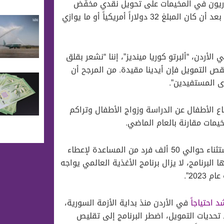
وريون في المخيمات على تحويل نقدي مخفّض
قدره 21 دولاراً أمريكياً أو ما يعادل 15 ديناراً أردنياً للفرد شهرياً، بعد أن كان المبلغ 32 دولاراً أمريكياً أو ما يوازي
لأردن، “ألبرتو كوريا مينديز”، إننا “نشعر بقلق
نقص التمويل فإن أيدينا مقيدة. من المرجح أن
دى المستفيدين”.
اع الأطفال عن الدراسة وزواج الأطفال وتراكم
ولفت البيان إلى أنه “على الرغم من خفض قيمة المساعدات واستثناء حوالي 50 ألف فرد من المساعدة لإعطاء
ا البرنامج، لا يزال برنامج الأغذية العالمي يواجه
د احتياجاً
في الأردن منذ بداية الأزمة السورية،
د تحديات التمويل، اضطر البرنامج إلى تقليص