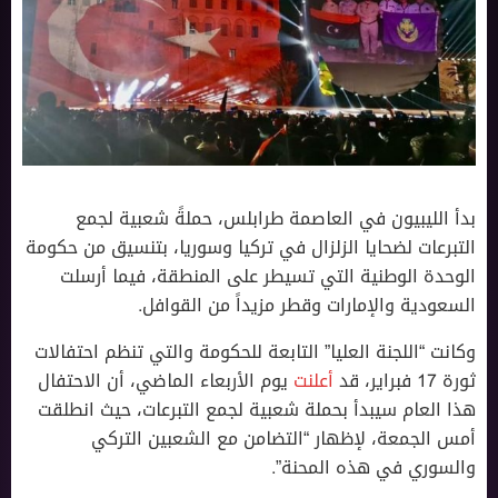
بدأ الليبيون في العاصمة طرابلس، حملةً شعبية لجمع
التبرعات لضحايا الزلزال في تركيا وسوريا، بتنسيق من حكومة
الوحدة الوطنية التي تسيطر على المنطقة، فيما أرسلت
السعودية واﻹمارات وقطر مزيداً من القوافل.
وكانت “اللجنة العليا” التابعة للحكومة والتي تنظم احتفالات
ثورة 17 فبراير، قد
أعلنت
يوم اﻷربعاء الماضي، أن الاحتفال
هذا العام سيبدأ بحملة شعبية لجمع التبرعات، حيث انطلقت
أمس الجمعة، ﻹظهار “التضامن مع الشعبين التركي
والسوري في هذه المحنة”.