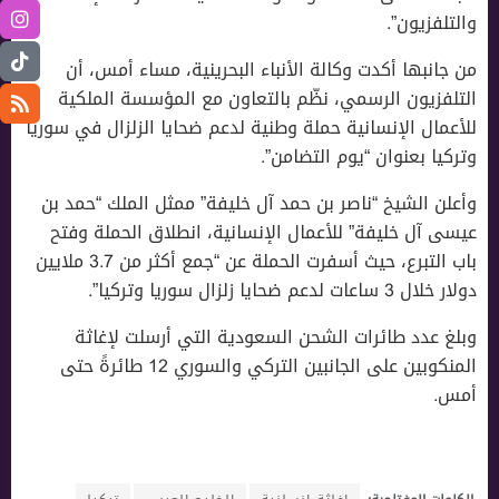
والتلفزيون”.
من جانبها أكدت وكالة الأنباء البحرينية، مساء أمس، أن
التلفزيون الرسمي، نظّم بالتعاون مع المؤسسة الملكية
للأعمال الإنسانية حملة وطنية لدعم ضحايا الزلزال في سوريا
وتركيا بعنوان “يوم التضامن”.
وأعلن الشيخ “ناصر بن حمد آل خليفة” ممثل الملك “حمد بن
عيسى آل خليفة” للأعمال الإنسانية، انطلاق الحملة وفتح
باب التبرع، حيث أسفرت الحملة عن “جمع أكثر من 3.7 ملايين
دولار خلال 3 ساعات لدعم ضحايا زلزال سوريا وتركيا”.
وبلغ عدد طائرات الشحن السعودية التي أرسلت ﻹغاثة
المنكوبين على الجانبين التركي والسوري 12 طائرةً حتى
أمس.