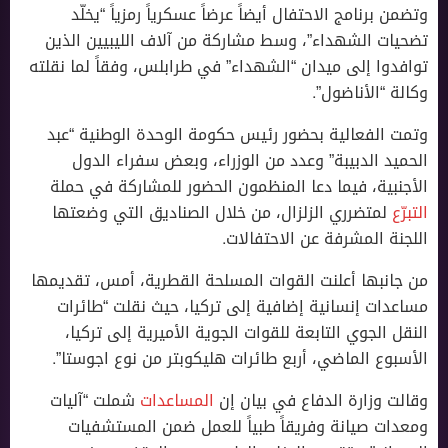
وتضمن برنامج الاحتفال أيضاً عرضاً عسكرياً رمزياً “يخلّد
تضحيات الشهداء”، وسط مشاركة من آلاف الليبيين الذين
توافدوا إلى ميدان “الشهداء” في طرابلس، وفقاً لما نقلته
وكالة “اﻷناضول”.
وتمت الفعالية بحضور رئيس حكومة الوحدة الوطنية “عبد
الحميد الدبيبة” وعدد من الوزراء، وبعض سفراء الدول
الأجنبية، فيما دعا المنظمون الحضور للمشاركة في حملة
التبرّع
لمتضرري الزلزال، من خلال الصناديق التي وضعتها
اللجنة المشرفة عن الاحتفالات.
من جانبها أعلنت القوات المسلحة القطرية، أمس، تقديمها
مساعدات إنسانية إضافية إلى تركيا، حيث نقلت “طائرات
النقل الجوي التابعة للقوات الجوية الأميرية إلى تركيا،
الأسبوع الماضي، أربع طائرات هليكوبتر من نوع اجوستا”.
وقالت وزارة الدفاع في بيان إن
المساعدات
شملت “آليات
ومعدات صيانة وفريقاً طبياً للعمل ضمن المستشفيات