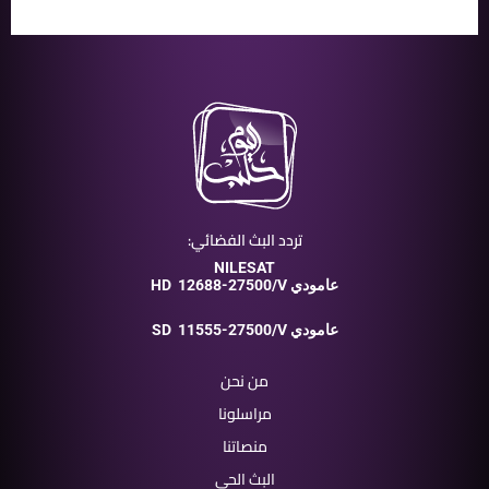
تردد البث الفضائي:
NILESAT
12688-27500/V عامودي
HD
11555-27500/V عامودي
SD
من نحن
مراسلونا
منصاتنا
البث الحي