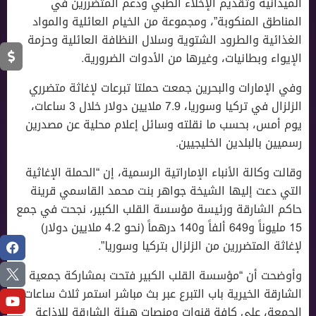
الميدانية وتقديم الإخلاء الطبي ودعم المتضررين في
المناطق المنكوبة”، ومجموعة من الخيام العائلية والمواد
الغذائية والطرود الشتوية وسلال النظافة العائلية وحزمة
الإيواء وبطانيات، وغيرها من الأدوات الضرورية.
وفي اﻹمارات والبحرين جمعت حملتا تبرعات لإغاثة متضرري
الزلزال في تركيا وسوريا، 7.9 ملايين دولار خلال 3 ساعات،
يوم أمس، بحسب ما نقلته وسائل إعلام محلية عن مصدرين
رسميين بالبلدين الخليجيين.
وقالت وكالة الأنباء الإماراتية الرسمية، إن “الحملة الإغاثية
التي دعت إليها الشيخة جواهر بنت محمد القاسمي قرينة
حاكم الشارقة ورئيسة مؤسسة القلب الكبير، نجحت في جمع
15 مليوناً و649 ألفاً و140 درهماً (نحو 4.2 ملايين دولار)
لإغاثة المتضررين من الزلزال بتركيا وسوريا”.
وأوضحت أن “مؤسسة القلب الكبير فتحت بمشاركة جمعية
الشارقة الخيرية باب التبرع عبر بث مباشر استمر ثلاث ساعات،
الجمعة، على كافة قنوات ومنصات هيئة الشارقة للإذاعة