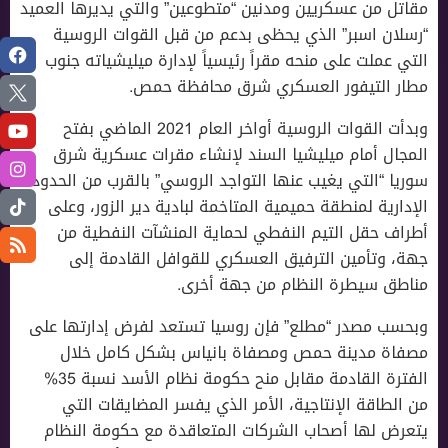
مقاتل من عسكريين ومدنين “متطوعين” والتي يديرها العميد
“رسلان اسبر” الذي يحظى بدعم من قبل القوات الروسية
التي عملت على منحه مقراً رئيسياً لإدارة ميليشياته جنوب
مطار التيفور العسكري شرق محافظة حمص.
وبدأت القوات الروسية أواخر العام 2021 الماضي بفتح
المجال أمام ميليشيا السند لإنشاء مقرات عسكرية شرق
سوريا “التي يغيب عنها التواجد الروسي” بالقرب من الحدود
الإدارية لمنطقة حميمية المتاخمة لبادية دير الزور، وعلى
أطراف حقل التيم النفطي لحماية المنشآت النفطية من
جهة، وتأمين الترفيق العسكري للقوافل القادمة إلى
مناطق سيطرة النظام من جهة أخرى.
وبحسب مصدر “مطلع” فإن روسيا تستعد لفرض إدارتها على
مصفاة مدينة حمص ومصفاة بانياس بشكل كامل خلال
الفترة القادمة مقابل منح حكومة نظام الأسد نسبة 35%
من الطاقة الإنتاجية، الأمر الذي يفسر المضايقات التي
يتعرض لها أصحاب الشركات المتعاقدة مع حكومة النظام