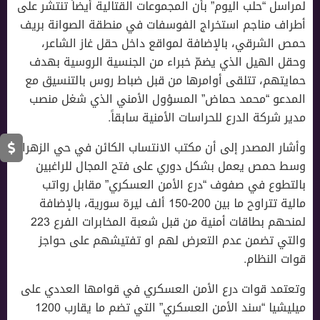
لمراسل “حلب اليوم” بأن المجموعات القتالية أيضاً تنتشر على
أطراف مناجم استخراج الفوسفات في منطقة الصوانة بريف
حمص الشرقي، بالإضافة لمواقع داخل حقل غاز الشاعر،
وحقل الهيل الذي يضمّ خبراء من الجنسية الروسية بهدف
حمايتهم، تتلقى أوامرها من قبل ضباط روس بالتنسيق مع
المدعو “محمد حماض” المسؤول الأمني الذي شغل منصب
مدير شركة الدرع للحراسات الأمنية سابقاً.
وأشار المصدر إلى أن مكتب الانتساب الكائن في حي الزهراء
وسط حمص يعمل بشكل دوري على فتح المجال للراغبين
بالتطوع في صفوف “درع الأمن العسكري” مقابل رواتب
مالية تتراوح ما بين 200-150 ألف ليرة سورية، بالإضافة
لمنحهم بطاقات أمنية من قبل شعبة المخابرات الفرع 223
والتي تضمن عدم التعرض لهم او تفتيشهم على حواجز
قوات النظام.
وتعتمد قوات درع الأمن العسكري في قوامها العددي على
ميليشيا “سند الأمن العسكري” التي تضم ما يقارب 1200