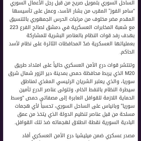
الساحل السوري بتمويل صريح من قبل رجل الأعمال السوري
“سامر الفوز” المقرب من بشار الأسد، وعمل على تأسيسها
المقدم مضر مخلوف من مرتبات الحرس الجمهوري بالتنسيق
مع شعبة المخابرات العسكرية في دمشق لصالح الفرع 223
بهدف رفد قوات النظام بالعناصر البشرية للمشاركة
بعملياتها العسكرية ضدّ المحافظات الثائرة على نظام لأسد
الحاكم.
وتنتشر قوات درع الأمن العسكري حالياً على امتداد طريق
M20 الذي يربط محافظة حمص بمدينة دير الزور شمال شرق
سوريا، والذي يعتبر الشريان الرئيسي المغذي لمناطق
سيطرة النظام بالنفط الخام، وتتولى عناصر الدرع تأمين
الحماية اللازمة للقوافل العابرة إلى مصفاتي حمص “وسط
سوريا” وبانياس على الساحل السوري، تحسباً لأي هجمات
مسلحة من قبل عناصر تنظيم الدولة الذي يتخذ من عمق
البادية السورية نقطة انطلاق لهجماته ضدَ تلك القوافل.
مصدر عسكري ضمن ميليشيا درع الأمن العسكري أفاد