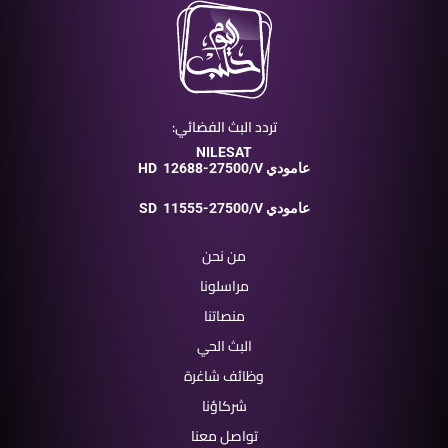
تردد البث الفضائي:
NILESAT
12688-27500/V عامودي
HD
11555-27500/V عامودي
SD
من نحن
مراسلونا
منصاتنا
البث الحي
وظائف شاغرة
شركاؤنا
تواصل معنا