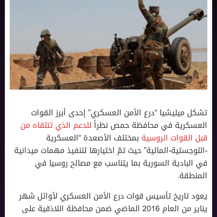
تشكل ميليشيا “درع الأمن العسكري” إحدى أبرز القوات
العسكرية في محافظة حمص نظراً
للدعم الذي تتلقاه من
قبل القوات الروسية
بمختلف الأصعدة “العسكرية
-اللوجستية-المالية” حيث تمّ اختيارها لتنفيذ مهمات ميدانية
في البادية السورية بما يتناسب مع مصالح روسيا في
المنطقة.
يعود تاريخ تأسيس قوات درع الأمن العسكري لأوائل شهر
يناير من العام 2016 الماضي ضمن محافظة اللاذقية على