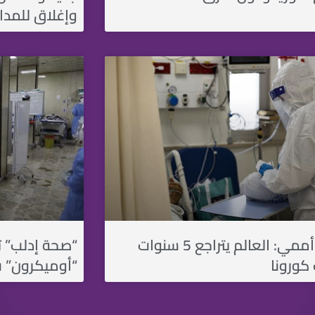
وإغلاق للمدا
تقرير أممي: العالم يتراجع 5 سنوات
“صحة إدلب” ت
كورونا
“أوميكرون” 