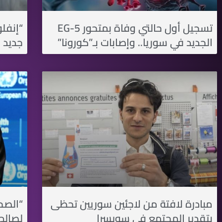
تسجيل أول حالتي وفاة بمتحور EG-5
“إنفلو
الجديد في سوريا.. وإصابات بـ”كورونا”
جديد 
مبادرة لافتة من لاجئين سوريين تحظى
بتقدير المجتمع في سويسرا
لصالح