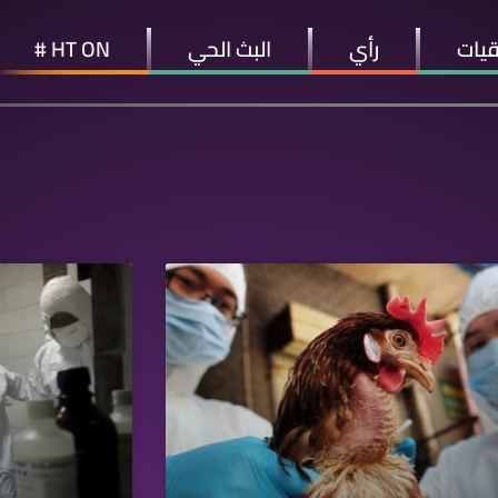
قيات
رأي
البث الحي
HT ON #