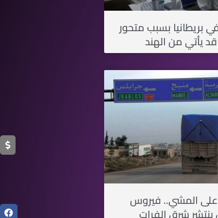
 بريطانيا بسبب متحور
قد يأتي من الهند
 على المشي.. فيروس
ينتشر شرق الفرات