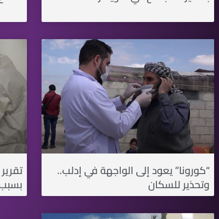
“كورونا” يعود إلى الواجهة في إدلب..
وتحذير للسكان
بسبب 