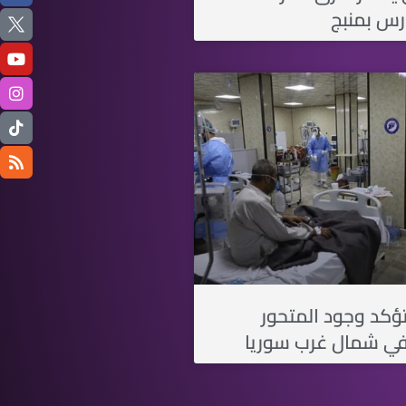
رس بمنبج
ؤكد وجود المتحور
في شمال غرب سوريا