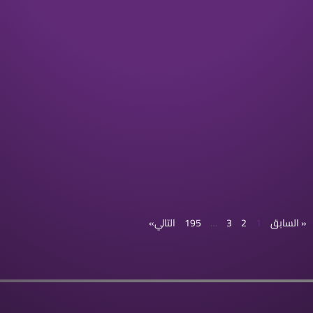
« السابق
1
2
3
…
195
التالي»