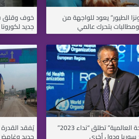
نزا الطيور” يعود للواجهة من
خوف وقلق في
ومطالبات بتحرك عالمي
جديد لكورونا 
“الصحة العالمية” تطلق “نداء 2023”
يُفقد القدرة
 سوريا ودول أخرى
جديد وغامض 