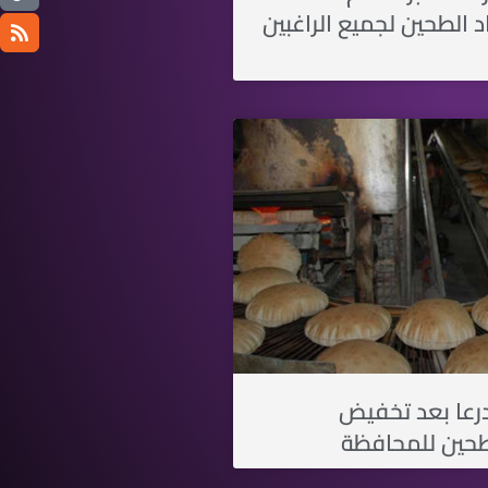
 الطحين لجميع الراغبين
درعا بعد تخفيض
حين للمحافظة