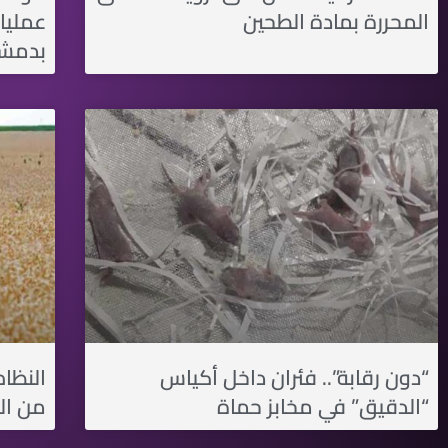
المحررة بمادة الطحين
عمليا
بدمش
“دون رقابة”.. فئران داخل أكياس
“الدقيق” في مخابز حماة
من ال