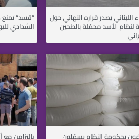
ء اللبناني يصدر قراره النهائي حول
“قسد” تمنع د
 لنظام اﻷسد محمّلة بالطحين
الشدادي لليو
اني
ن بحكومة النظام يسهّلون
بالتزامن مع أز