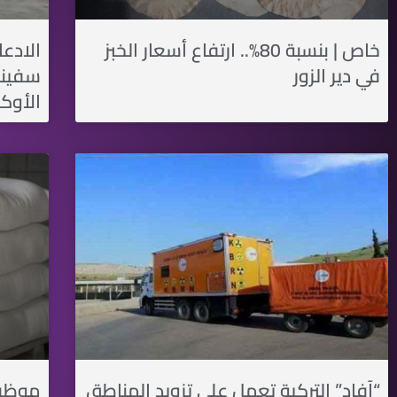
خاص | بنسبة 80%.. ارتفاع أسعار الخبز
الادعا
في دير الزور
سفينة
اﻷوكر
“آفاد” التركية تعمل على تزويد المناطق
موظفو