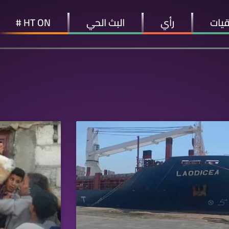
قيات
رأي
البث الحي
HT ON #