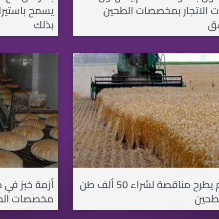
ت الاتجار بمخصصات الطحين
يسمح باستيراد
ق
بذلك
النظام يطرح مناقصة لشراء 50 ألف طن
أزمة خبز في 
طحين
مخصصات الط