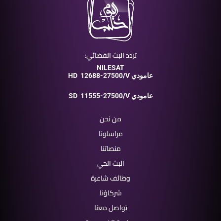
تردد البث الفضائي:
NILESAT
12688-27500/V عامودي
HD
11555-27500/V عامودي
SD
من نحن
مراسلونا
منصاتنا
البث الحي
وظائف شاغرة
شركاؤنا
تواصل معنا