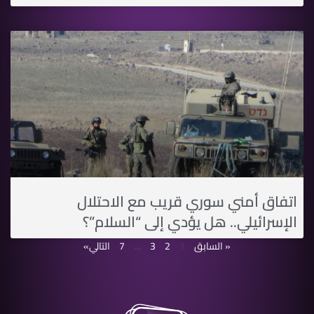
اتفاق أمني سوري قريب مع الاحتلال
الإسرائيلي.. هل يؤدي إلى “السلام”؟
« السابق
1
2
3
…
7
التالي»