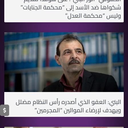
شكواها ضد الأسد إلى “محكمة الجنايات”
وليس “محكمة العدل”
البني: العفو الذي أصدره رأس النظام مضلل
ويهدف لإرضاء الموالين “المجرمين”