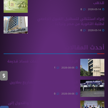
للذهب
0
2026-05-14
إجراء استثنائي لتسهيل القبول الجامعي
لطلبة الثانوية من مصر وتركيا
0
2026-05-14
أحدث المقالات
الرقابة المالية تكشف ملفات فساد قديمة
1
2026-08-06
الحكومة السورية تخطط لمشاريع بملايين
الدولارات في دير الزور
0
2026-08-06
خطوة نحو تعزيز أمن الكهرباء والتحول إلى