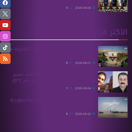
الطاقة النظيفة
0
2026-08-06
الأكثر قراءة
تقديم طلبات معادلة الشهادات الثانوية ‏غير
السورية يبدأ غدًا
0
2026-08-01
الهيئة الوطنية للمفقودين تكشف مصير
بسام بحرة وابنه المفقودان منذ عام 2013
1
2026-08-04
أولى الرحلات من ‏تركيا وألمانيا والسعودية
تصل إلى حلب
0
2026-08-02