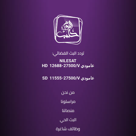
تردد البث الفضائي:
NILESAT
12688-27500/V عامودي
HD
11555-27500/V عامودي
SD
من نحن
مراسلونا
منصاتنا
البث الحي
وظائف شاغرة