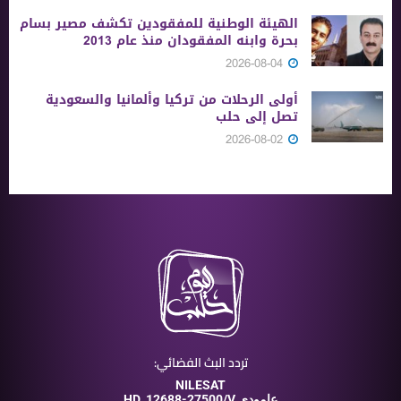
الهيئة الوطنية للمفقودين تكشف مصير بسام
بحرة وابنه المفقودان منذ عام 2013
2026-08-04
أولى الرحلات من ‏تركيا وألمانيا والسعودية
تصل إلى حلب
2026-08-02
تردد البث الفضائي:
NILESAT
12688-27500/V عامودي
HD