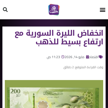
HT ON #
انخفاض الليرة السورية مع
ارتفاع بسيط للذهب
اقتصاد
مايو 14, 2026
11:23 ص
وقت القراءة المتوقع:
2
دقائق