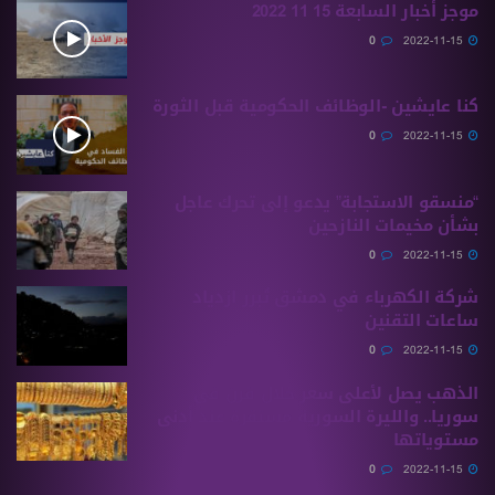
موجز أخبار السابعة 15 11 2022
0
2022-11-15
كنا عايشين -الوظائف الحكومية قبل الثورة
0
2022-11-15
“منسقو الاستجابة” يدعو إلى تحرك عاجل
بشأن مخيمات النازحين
0
2022-11-15
شركة الكهرباء في دمشق تُبرر ازدياد
ساعات التقنين
0
2022-11-15
الذهب يصل ﻷعلى سعر خلال قرن في
سوريا.. والليرة السورية مستقرة عند أدنى
مستوياتها
0
2022-11-15