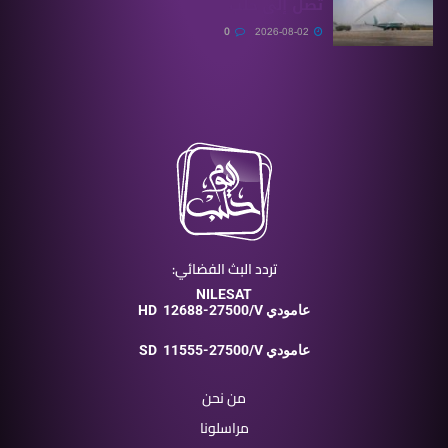
تصل إلى حلب
0
2026-08-02
تردد البث الفضائي:
NILESAT
12688-27500/V عامودي
HD
11555-27500/V عامودي
SD
من نحن
مراسلونا