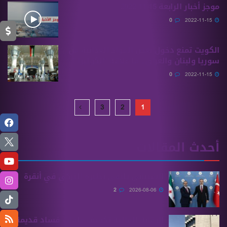
موجز أخبار الرابعة 15 11 2022
0
2022-11-15
الكويت تمنع دخول بعض المواد الغذائية من
سوريا ولبنان والعراق.. ما علاقة “الكوليرا”؟
0
2022-11-15
3
2
1
أحدث المقالات
الشيباني يلتقي نظيره التركي في أنقرة
2
2026-08-06
الرقابة المالية تكشف ملفات فساد قديمة