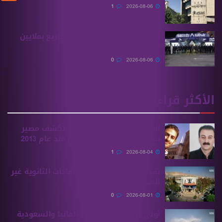
1
2026-08-06
الحكومة السورية تخطط لمشاريع بملايين
الدولارات في دير الزور
0
2026-08-06
الأكثر قراءة
الهيئة الوطنية للمفقودين تكشف مصير
بسام بحرة وابنه المفقودان منذ عام 2013
1
2026-08-04
تقديم طلبات معادلة الشهادات الثانوية ‏غير
السورية يبدأ غدًا
0
2026-08-01
أولى الرحلات من ‏تركيا وألمانيا والسعودية