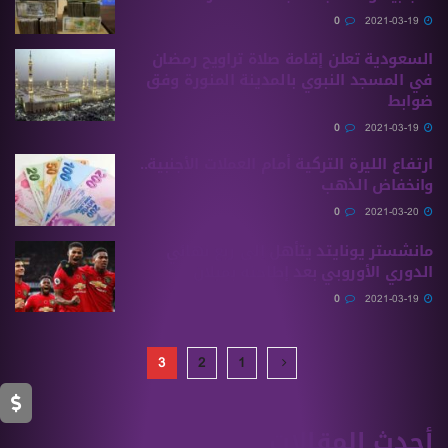
0
2021-03-19
السعودية تعلن إقامة صلاة تراويح رمضان
في المسجد النبوي بالمدينة المنورة وفق
ضوابط
0
2021-03-19
ارتفاع الليرة التركية أمام العملات الأجنبية..
وانخفاض الذهب
0
2021-03-20
مانشستر يونايتد يتأهل إلى ربع نهائي
الدوري الأوروبي بعد إطاحته بميلان
0
2021-03-19
3
2
1
أحدث المقالات