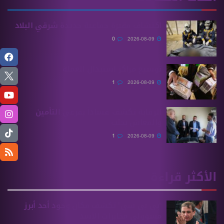
اكتشاف مقبرة جماعية جديدة شرقي البلاد
0
2026-08-09
توسيع مراكز استبدال العملة
1
2026-08-09
الرقابة تكشف فساداً بفرعي التأمين
والمعاش بحلب
1
2026-08-09
الأكثر قراءة
“بي بي سي” تكشف مكان وجود أحد أبرز
مسؤولي مخابرات الأسد