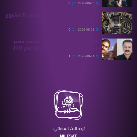
0
2026-08-08
مجلس الشعب يناقش خلال أشهر 39 مشروع
قانون متعلقًا بموازنة 2027
0
2026-08-08
الهيئة الوطنية للمفقودين تكشف مصير
بسام بحرة وابنه المفقودان منذ عام 2013
1
2026-08-04
تردد البث الفضائي:
NILESAT