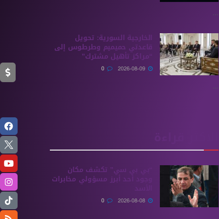
...
الخارجية السورية: تحويل
قاعدتي حميميم وطرطوس إلى
“مراكز تأهيل مشترك”
0
2026-08-09
...
الأكثر قراءة
“بي بي سي” تكشف مكان
وجود أحد أبرز مسؤولي مخابرات
الأسد
0
2026-08-08
...