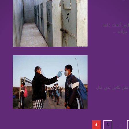
تي أعلنت عنها
رائم ...
مدارس
 جيل كامل في حال
4
3
…