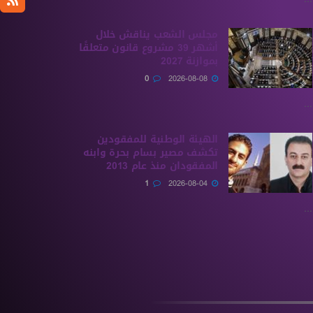
مجلس الشعب يناقش خلال
أشهر 39 مشروع قانون متعلقًا
بموازنة 2027
0
2026-08-08
...
الهيئة الوطنية للمفقودين
تكشف مصير بسام بحرة وابنه
المفقودان منذ عام 2013
1
2026-08-04
...