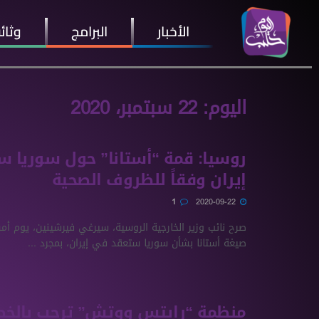
الأخبار
البرامج
وثائ
اليوم:
22 سبتمبر، 2020
روسيا: قمة “أستانا” حول سوريا 
إيران وفقاً للظروف الصحية
1
2020-09-22
صرح نائب وزير الخارجية الروسية، سيرغي فيرشينين، يوم أمس
صيغة أستانا بشأن سوريا ستعقد في إيران، بمجرد ...
منظمة “رايتس ووتش” ترحب بالخ