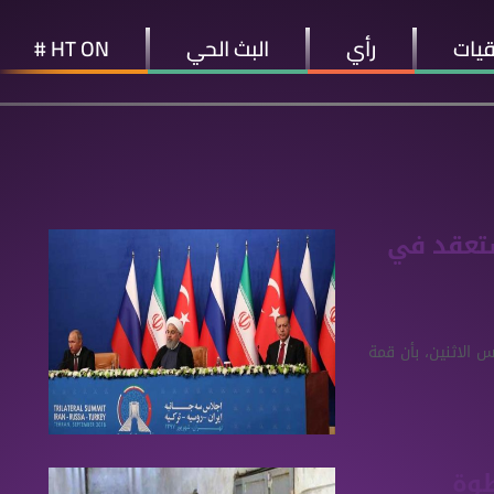
قيات
رأي
البث الحي
HT ON #
ستعقد في
 الاثنين، بأن قمة
طوة