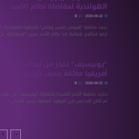
الهولندية لمقاضاة نظام الأسد
0
2020-09-22
رحبت منظمة "هيومن رايتس ووتش" بالخطوة الهولندية، ال
لرفع شكاوى قضائية ضد نظام الأسد بسبب "مسؤوليته عن ج
“يونيسيف” تحذر من تبعات إبقاء 
أفريقيا مغلقة بسبب كورونا
0
2020-09-22
حذرت منظمة الأمم المتحدة للطفولة "يونيسيف" من ضياع
لم تُفتح المدارس في أفريقيا، المغلقة بسبب انتشار ...
1