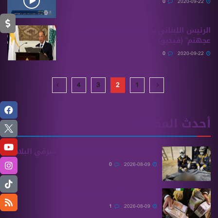
0
2020-09-22
الرئيس اللبناني يجيب صحفية.. “رايحين
عجهنم” (فيديو)
0
2020-09-22
4
3
2
1
أحدث المقالات
اكتشاف مقبرة جماعية جديدة شرقي البلاد
0
2026-08-09
توسيع مراكز استبدال العملة
1
2026-08-09