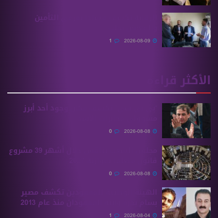
الرقابة تكشف فساداً بفرعي التأمين
والمعاش بحلب
1
2026-08-09
الأكثر قراءة
“بي بي سي” تكشف مكان وجود أحد أبرز
مسؤولي مخابرات الأسد
0
2026-08-08
مجلس الشعب يناقش خلال أشهر 39 مشروع
قانون متعلقًا بموازنة 2027
0
2026-08-08
الهيئة الوطنية للمفقودين تكشف مصير
بسام بحرة وابنه المفقودان منذ عام 2013
1
2026-08-04