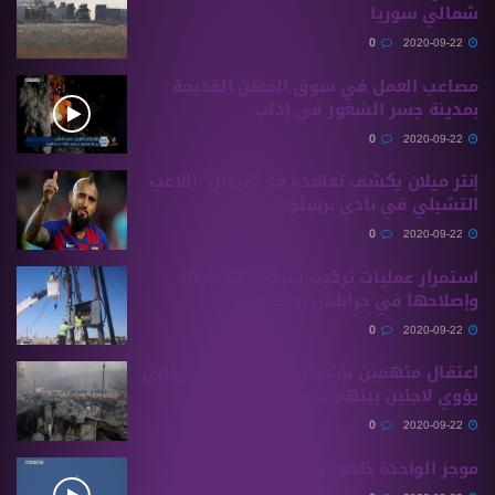
شمالي سوريا
0
2020-09-22
مصاعب العمل في سوق المهن القديمة
بمدينة جسر الشغور في إدلب
0
2020-09-22
إنتر ميلان يكشف تعاقده مع “فيدال” اللاعب
التشيلي في نادي برشلونة
0
2020-09-22
استمرار عمليات تركيب شبكات الكهرباء
وإصلاحها في جرابلس بريف حلب
0
2020-09-22
اعتقال متهمين بإشعال حرائق بمخيم يوناني
يؤوي لاجئين بينهم سوريون وأفغان؟
0
2020-09-22
موجز الواحدة ظهراً 22 9 2020