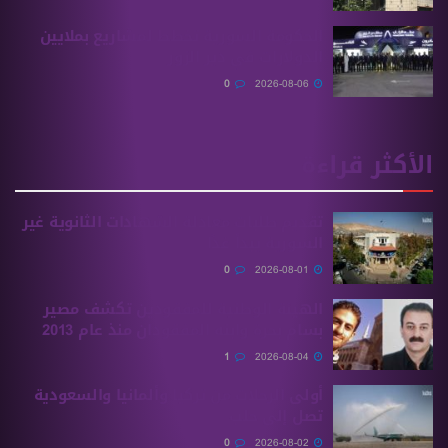
الحكومة السورية تخطط لمشاريع بملايين
الدولارات في دير الزور
0
2026-08-06
الأكثر قراءة
تقديم طلبات معادلة الشهادات الثانوية ‏غير
السورية يبدأ غدًا
0
2026-08-01
الهيئة الوطنية للمفقودين تكشف مصير
بسام بحرة وابنه المفقودان منذ عام 2013
1
2026-08-04
أولى الرحلات من ‏تركيا وألمانيا والسعودية
تصل إلى حلب
0
2026-08-02