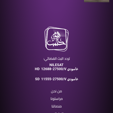
تردد البث الفضائي:
NILESAT
12688-27500/V عامودي
HD
11555-27500/V عامودي
SD
من نحن
مراسلونا
منصاتنا