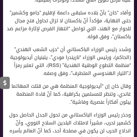
وأفاد “خان” بأنّ بلاده ستبقى داعمة لإقليم “جامو وكشمير”
حتى النهاية، مؤكداً أنّ باكستان لا تزال تحاول فتح مجال
للحوار مع الهند، التي تواصل “انتهاز الفرص لإثارة مزاعم ضد
باكستان”، وفق قوله.
وشدد رئيس الوزراء الباكستاني أن “حزب الشعب الهندي”
(الحاكم)، ورئيس الوزراء “ناريندرا مودي”، يتبنيان أيديولوجية
“منظمة التطوع الوطنية الهندية” (RSS)، التي تعتبر رمزاً
لـ”التيار الهندوسي المتطرف”، وفق وصفه.
وقال خان إن “أيديولوجية المنظمة هي من قتلت المهاتما
غاندي، وتنظر للمسلمين بكراهية، كما أنّ قادة المنظمة
يبثون أفكاراً عنصرية وفاشية”.
وحذر رئيس الوزراء الباكستاني من تحول الجدل الحاصل حول
كشمير لحرب، مشيراً لامتلاك البلدين السلاح النووي، وأنّ
اندلاع الحرب لن يكون في مصلحة أحد، كما أنّ العالم بأسره