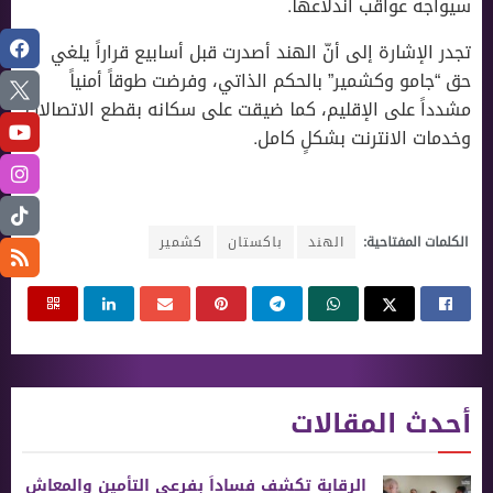
سيواجه عواقب اندلاعها.
تجدر الإشارة إلى أنّ الهند أصدرت قبل أسابيع قراراً يلغي
حق “جامو وكشمير” بالحكم الذاتي، وفرضت طوقاً أمنياً
مشدداً على الإقليم، كما ضيقت على سكانه بقطع الاتصالات
وخدمات الانترنت بشكلٍ كامل.
الكلمات المفتاحية:
الهند
باكستان
كشمير
أحدث المقالات
الرقابة تكشف فساداً بفرعي التأمين والمعاش