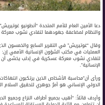
دعا الأمين العام للأمم المتحدة “أنطونيو غوتيريش
والنظام لمضاعفة جهودهما لتفادي نشوب معركة 
وقال “غوتيريش” في التقرير السابع والخمسون الذي
العمليات في مكتب الشؤون الإنسانية الأممي إن:
لتفادي نشوب معركة عسكرية في إدلب يخشى أن ت
الإنسانية”.
ورأى أن”محاسبة الأشخاص الذين يرتكبون انتهاكات
الدولي الإنساني هو أمرٌ جوهري لتحقيق السلام ال
وأردف قائلاً: “أهيب بجميع أطراف النزاع وجميع الد
أن تتعاون مع الآلية الدولية المستقلة للمساعدة