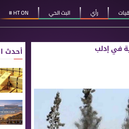
قيات
رأي
البث الحي
HT ON #
ة في إدلب
أحدث ال