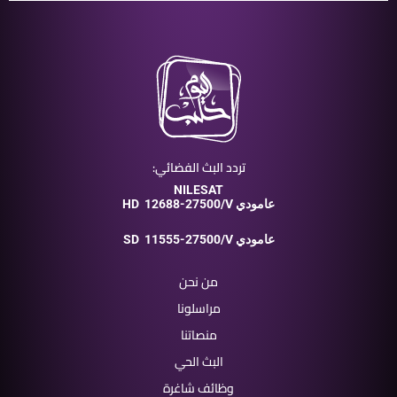
تردد البث الفضائي:
NILESAT
12688-27500/V عامودي
HD
11555-27500/V عامودي
SD
من نحن
مراسلونا
منصاتنا
البث الحي
وظائف شاغرة