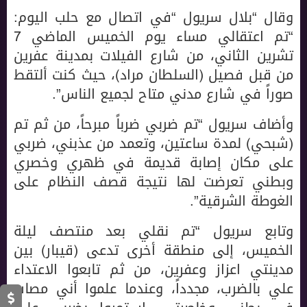
وقال “بلال سريول “في اتصال مع حلب اليوم:
“تم اعتقالي مساء يوم الخميس الماضي 7
تشرين الثاني، من شارع الفيلات بمدينة عفرين
من قبل فصيل (السلطان مراد)، حيث كنت ألتقط
صوراً في شارع مدني متاح لجميع الناس”.
وأضاف سريول “تم ضربي ضرباً مبرحاً، من ثم تم
(شبحي) لمدة ساعتين، وتعمد من عذبني، ضربي
على مكان إصابة قديمة في ظهري وخصري
وبطني تعرضت لها نتيجة قصف النظام على
الغوطة الشرقية”.
وتابع سريول “تم نقلي بعد منتصف ليلة
الخميس، إلى منطقة أخرى تدعى (قيبار) بين
مدينتي اعزاز وعفرين، من ثم تابعوا الاعتداء
علي بالضرب، مجدداً، وعندما علموا أني مصاب