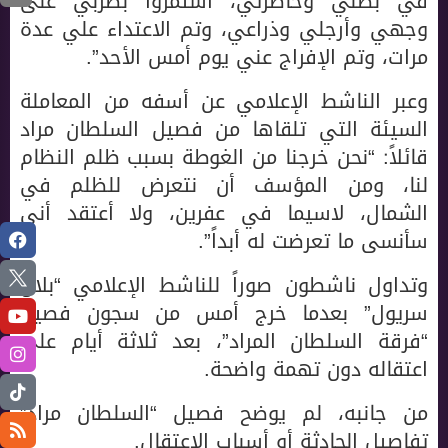
في بطني وخاصرتي، استمروا بضربي على
وجهي وأرجلي وذراعي، وتم الاعتداء علي عدة
مرات، وتم الإفراج عني يوم أمس الأحد”.
وعبر الناشط الإعلامي عن أسفه من المعاملة
السيئة التي تلقاها من فصيل السلطان مراد
قائلاً: “نحن خرجنا من الغوطة بسبب ظلم النظام
لنا، ومن المؤسف أن نتعرض للظلم في
الشمال، لاسيما في عفرين، ولا أعتقد أني
سأنسى ما تعرضت له أبداً”.
وتداول ناشطون صوراً للناشط الإعلامي “بلال
سريول” بعدما خرج أمس من سجون فصيل
“فرقة السلطان المراد”، بعد ثلاثة أيام على
اعتقاله دون تهمة واضحة.
من جانبه، لم يوضح فصيل “السلطان مراد”
تفاصيل الحادثة أو أسباب الاعتقال.