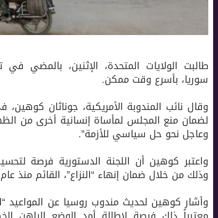
طالبت الولايات المتحدة، الإثنين، بالمضي في 
سوريا، بأسرع وقت ممكن.
وقال نائب المندوبة الأمريكية، جوناثان كوهين،
لضمان منع المجلس لمأساة إنسانية أخرى من الظ
وعاجل نحو حل سياسي للأزمة”.
واعتبر كوهين أن اللجنة الدستورية فرصة لتحسين 
وذلك من خلال ضمان إنهاء “النزاع”، القائم منذ عام 2011، حسب وصفه.
وأشار كوهين لحديث مندوب روسيا عن المواعيد “ال
معتبراً ذلك فرصة لإطالة أمد الوضع الراهن الخ