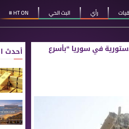
قيات
رأي
البث الحي
HT ON #
لدستورية في سوريا “بأسرع
أحدث ال