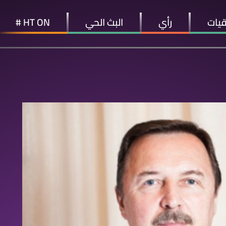
قيات
رأي
البث الحي
HT ON #