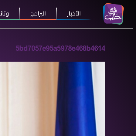
الأخبار
البرامج
وثائ
5bd7057e95a5978e468b4614