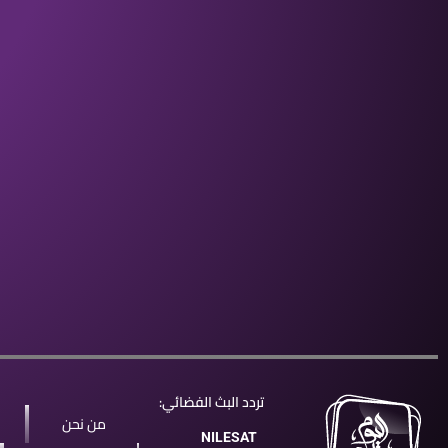
تردد البث الفضائي:
من نحن
NILESAT