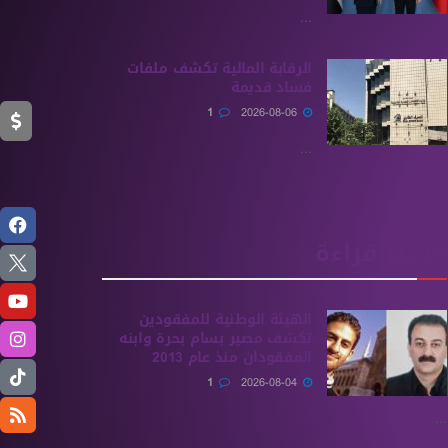
...
الرقابة المالية تكشف ملفات
فساد قديمة
1
2026-08-06
...
الأكثر قراءة
الهيئة الوطنية للمفقودين
تكشف مصير بسام بحرة وابنه
المفقودان منذ عام 2013
1
2026-08-04
...