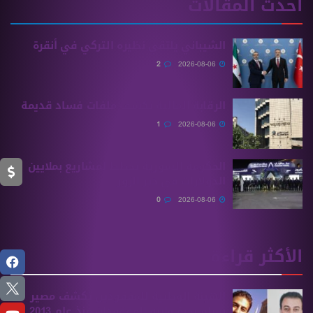
أحدث المقالات
الشيباني يلتقي نظيره التركي في أنقرة
2
2026-08-06
الرقابة المالية تكشف ملفات فساد قديمة
1
2026-08-06
الحكومة السورية تخطط لمشاريع بملايين
الدولارات في دير الزور
0
2026-08-06
الأكثر قراءة
الهيئة الوطنية للمفقودين تكشف مصير
بسام بحرة وابنه المفقودان منذ عام 2013