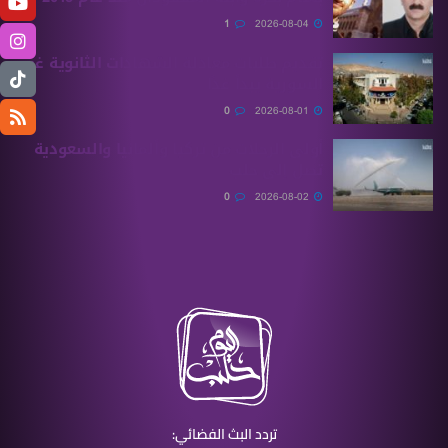
1
2026-08-04
تقديم طلبات معادلة الشهادات الثانوية ‏غير
السورية يبدأ غدًا
0
2026-08-01
أولى الرحلات من ‏تركيا وألمانيا والسعودية
تصل إلى حلب
0
2026-08-02
تردد البث الفضائي: