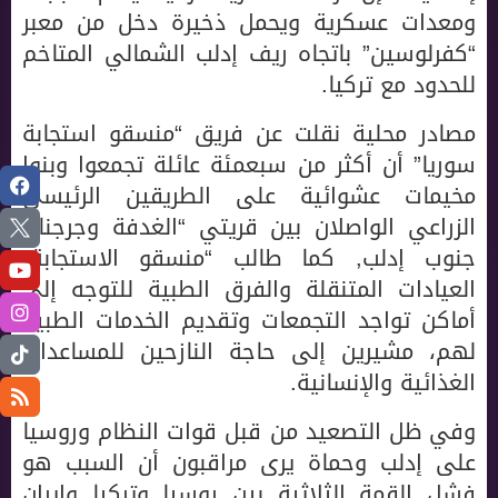
ومعدات عسكرية ويحمل ذخيرة دخل من معبر
“كفرلوسين” باتجاه ريف إدلب الشمالي المتاخم
للحدود مع تركيا.
مصادر محلية نقلت عن فريق “منسقو استجابة
سوريا” أن أكثر من سبعمئة عائلة تجمعوا وبنوا
مخيمات عشوائية على الطريقين الرئيسي
الزراعي الواصلان بين قريتي “الغدفة وجرجناز”
جنوب إدلب, كما طالب “منسقو الاستجابة”
العيادات المتنقلة والفرق الطبية للتوجه إلى
أماكن تواجد التجمعات وتقديم الخدمات الطبية
لهم، مشيرين إلى حاجة النازحين للمساعدات
الغذائية والإنسانية.
وفي ظل التصعيد من قبل قوات النظام وروسيا
على إدلب وحماة يرى مراقبون أن السبب هو
فشل القمة الثلاثية بين روسيا وتركيا وإيران