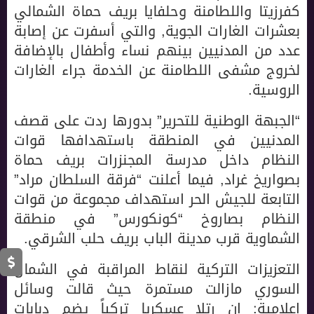
كفرزيتا واللطامنة وحلفايا بريف حماة الشمالي
بعشرات الغارات الجوية, والتي أسفرت عن إصابة
عدد من المدنيين بينهم نساء وأطفال بالإضافة
لخروج مشفى اللطامنة عن الخدمة جراء الغارات
الروسية.
“الجبهة الوطنية للتحرير” بدورها ردت على قصف
المدنيين في المنطقة باستهدافها قوات
النظام داخل مدرسة المجنزرات بريف حماة
بصواريخ غراد, فيما أعلنت “فرقة السلطان مراد”
التابعة للجيش الحر استهداف مجموعة من قوات
النظام بصاروخ “كونكورس” في منطقة
الشماوية قرب مدينة الباب بريف حلب الشرقي.
التعزيزات التركية لنقاط المراقبة في الشمال
السوري مازالت مستمرة حيث قالت وسائل
إعلامية: إن رتلا عسكريا تركياً يضم دبابات