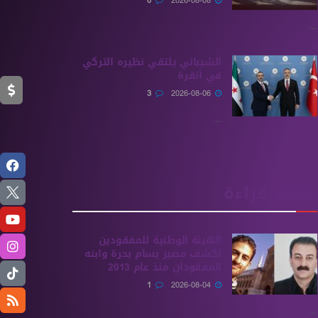
0
2026-08-08
...
الشيباني يلتقي نظيره التركي
في أنقرة
3
2026-08-06
...
الأكثر قراءة
الهيئة الوطنية للمفقودين
تكشف مصير بسام بحرة وابنه
المفقودان منذ عام 2013
1
2026-08-04
...