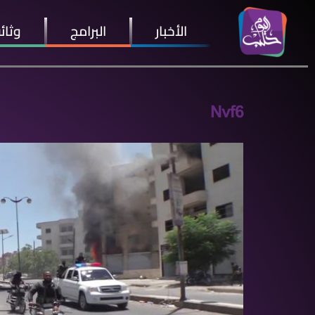
الأخبار
البرامج
وثائ
Nvf6