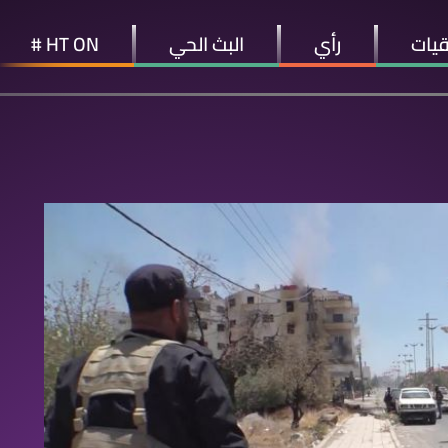
قيات
رأي
البث الحي
HT ON #