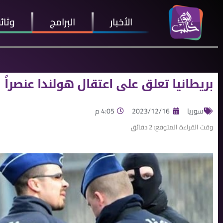
الأخبار
البرامج
وثائ
بريطانيا تعلق على اعتقال هولندا عنصراً
سوريا
2023/12/16
4:05 م
وقت القراءة المتوقع:
2
دقائق