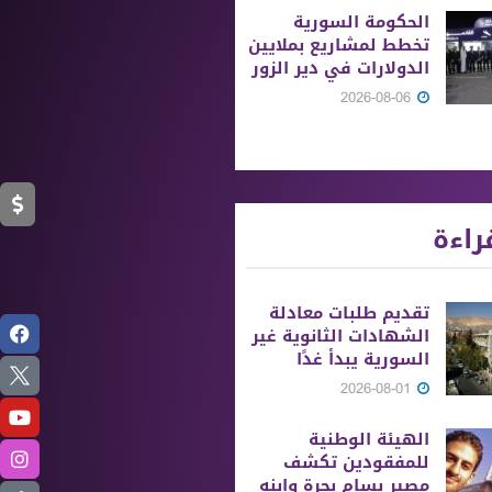
الحكومة السورية
تخطط لمشاريع بملايين
الدولارات في دير الزور
2026-08-06
راءة
تقديم طلبات معادلة
الشهادات الثانوية ‏غير
السورية يبدأ غدًا
2026-08-01
الهيئة الوطنية
للمفقودين تكشف
مصير بسام بحرة وابنه