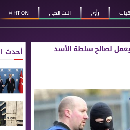
قيات
رأي
البث الحي
HT ON #
 يعمل لصالح سلطة الأسد
أحدث ال