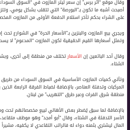
أصبحت أشبه ما تكون بـ”البورصة” التي تتقلب بشكل يومي، وتتزاي
على الشراء بحكم تأخر استلام الدفعة الأولى من المازوت المخص
ويجري بيع المازوت والبنزين بـ”اﻷسعار الحرة” في الشوارع تحت إ
وتمثل أسعارها القيم الحقيقية لكون المازوت “المدعوم” لا يسد 
وقال أحد البائعين إن
اﻷسعار
تختلف من منطقة إلى أخرى، وبشكل
الشتاء.
وتأتي كميات المازوت اﻷساسية في السوق السوداء من طريق 
المركبات وتدفئة العناصر، باﻹضافة لضباط الفرقة الرابعة الذي
منطقة شرق الفرات وعبر طرق “التهريب” من لبنان.
باﻹضافة لما سبق يُضطر بعض اﻷهالي لبيع مخصصاتهم تحت وطأة
اﻷسر التدفئة في الشتاء، وقال “أبو أمجد” وهو موظف متقاعد، إ
المال ليشتري بثمنه دواء له فالراتب التقاعدي لا يكفيه، مشيراً