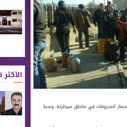
الأكثر ق
ﻷسعار المحروقات في مناطق سيطرته، وسط