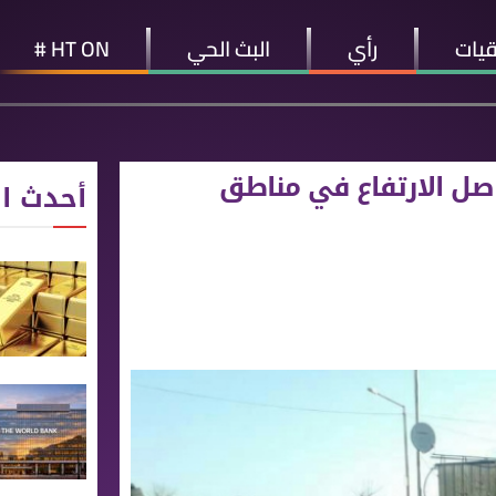
قيات
رأي
البث الحي
HT ON #
اصل الارتفاع في مناطق
أحدث ال