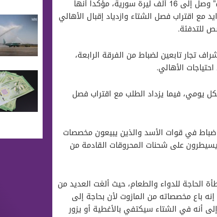
وقال موقع “أثر برس” إن سعر ليتر المازوت في “السوق السوداء” وصل إلى 16 ألف ليرة سورية، مؤكداً أنها
د مع اقتراب فصل الشتاء وازدياد إقبال الأهالي
ص للتدفئة.
شراف تجار تابعين لضباط من الفرقة الرابعة،
احتياجات اﻷهالي.
 يومي، فيما يزداد الطلب مع اقتراب فصل
ضباط في قوات اﻷسد والذين يبيعون مخصصات
ن يسيطرون على شحنات المحروقات القادمة من
 الحاجة للدواء والطعام، حيث ألغت العديد من
نه باع مخصصاته من المازوت لأن بحاجة إلى
 إلى أنه في الشتاء سيكتفي بالأغطية أو يزور